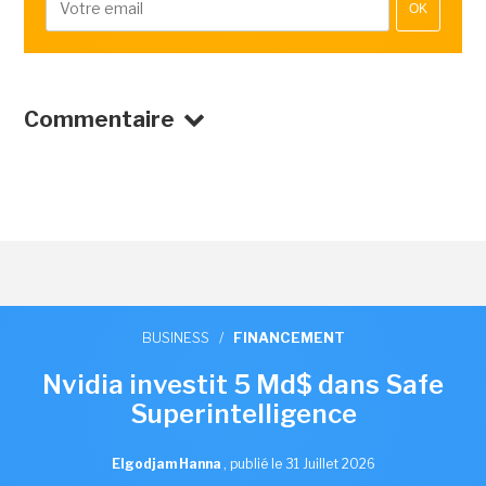
OK
Commentaire
BUSINESS
/
FINANCEMENT
Nvidia investit 5 Md$ dans Safe
Superintelligence
Elgodjam Hanna
,
publié le 31 Juillet 2026