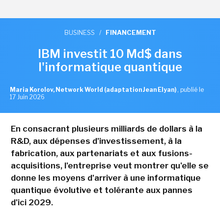
BUSINESS
/
FINANCEMENT
IBM investit 10 Md$ dans
l'informatique quantique
Maria Korolov, Network World (adaptation Jean Elyan)
,
publié le
17 Juin 2026
En consacrant plusieurs milliards de dollars à la
R&D, aux dépenses d'investissement, à la
fabrication, aux partenariats et aux fusions-
acquisitions, l'entreprise veut montrer qu'elle se
donne les moyens d'arriver à une informatique
quantique évolutive et tolérante aux pannes
d'ici 2029.