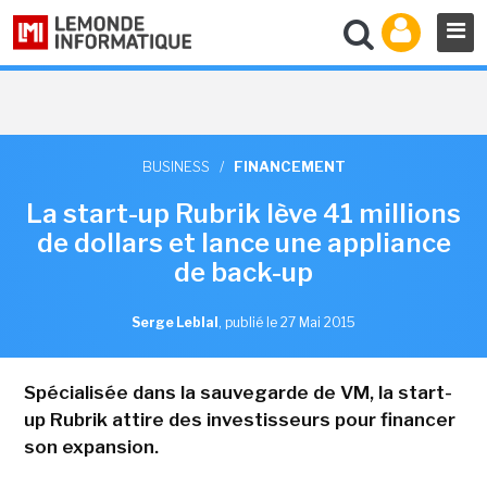
BUSINESS
/
FINANCEMENT
La start-up Rubrik lève 41 millions
de dollars et lance une appliance
de back-up
Serge Leblal
,
publié le 27 Mai 2015
Spécialisée dans la sauvegarde de VM, la start-
up Rubrik attire des investisseurs pour financer
son expansion.