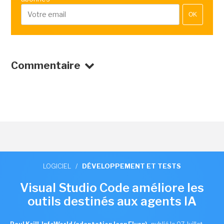
OK
Commentaire
LOGICIEL
/
DÉVELOPPEMENT ET TESTS
Visual Studio Code améliore les
outils destinés aux agents IA