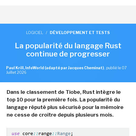
LOGICIEL
/
DÉVELOPPEMENT ET TESTS
La popularité du langage Rust
continue de progresser
Paul Krill, InfoWorld (adapté par Jacques Cheminat)
,
publié le 07
Juillet 2026
Dans le classement de Tiobe, Rust intègre le
top 10 pour la première fois. La popularité du
langage réputé plus sécurisé pour la mémoire
ne cesse de croître depuis plusieurs mois.