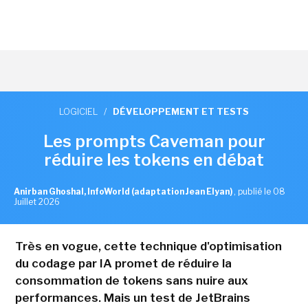
LOGICIEL
/
DÉVELOPPEMENT ET TESTS
Les prompts Caveman pour
réduire les tokens en débat
Anirban Ghoshal, InfoWorld (adaptation Jean Elyan)
,
publié le 08
Juillet 2026
Très en vogue, cette technique d'optimisation
du codage par IA promet de réduire la
consommation de tokens sans nuire aux
performances. Mais un test de JetBrains