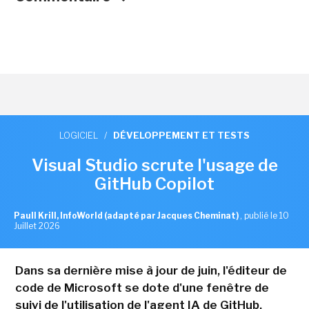
LOGICIEL
/
DÉVELOPPEMENT ET TESTS
Visual Studio scrute l'usage de
GitHub Copilot
Paull Krill, InfoWorld (adapté par Jacques Cheminat)
,
publié le 10
Juillet 2026
Dans sa dernière mise à jour de juin, l'éditeur de
code de Microsoft se dote d'une fenêtre de
suivi de l'utilisation de l'agent IA de GitHub.