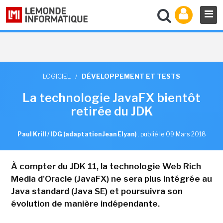
LOGICIEL
/
DÉVELOPPEMENT ET TESTS
La technologie JavaFX bientôt
retirée du JDK
Paul Krill / IDG (adaptation Jean Elyan)
,
publié le 09 Mars 2018
À compter du JDK 11, la technologie Web Rich
Media d'Oracle (JavaFX) ne sera plus intégrée au
Java standard (Java SE) et poursuivra son
évolution de manière indépendante.