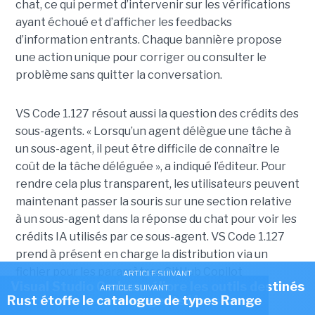
chat, ce qui permet d’intervenir sur les vérifications
ayant échoué et d’afficher les feedbacks
d’information entrants. Chaque bannière propose
une action unique pour corriger ou consulter le
problème sans quitter la conversation.
VS Code 1.127 résout aussi la question des crédits des
sous-agents. « Lorsqu’un agent délègue une tâche à
un sous-agent, il peut être difficile de connaître le
coût de la tâche déléguée », a indiqué l’éditeur. Pour
rendre cela plus transparent, les utilisateurs peuvent
maintenant passer la souris sur une section relative
à un sous-agent dans la réponse du chat pour voir les
crédits IA utilisés par ce sous-agent. VS Code 1.127
prend à présent en charge la distribution via un
fichier pour les paramètres GitHub Copilot
ARTICLE SUIVANT
Visual Studio Code améliore les outils destinés
ARTICLE SUIVANT
managéss. Les administrateurs peuvent donc
Rust étoffe le catalogue de types Range
aux agents IA
déployer ces configurations à partir d’un fichier