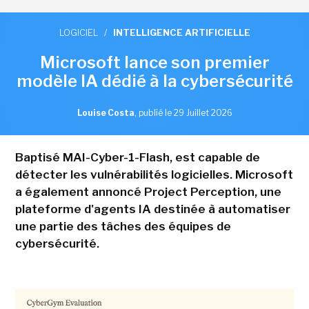
LOGICIEL
/
INTELLIGENCE ARTIFICIELLE
Microsoft lance son premier
modèle IA dédié à la cybersécurité
Louise Costa
,
publié le 29 Juillet 2026
Baptisé MAI-Cyber-1-Flash, est capable de
détecter les vulnérabilités logicielles. Microsoft
a également annoncé Project Perception, une
plateforme d'agents IA destinée à automatiser
une partie des tâches des équipes de
cybersécurité.