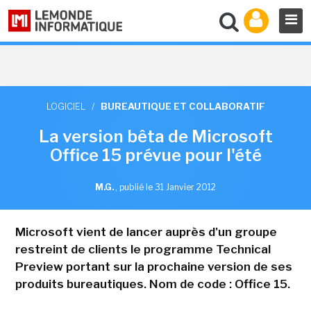
LOGICIEL
/
BUREAUTIQUE ET COLLABORATIF
La version bêta de Microsoft
Office 15 prévue pour l'été
M.G.
,
publié le 31 Janvier 2012
Microsoft vient de lancer auprès d'un groupe
restreint de clients le programme Technical
Preview portant sur la prochaine version de ses
produits bureautiques. Nom de code : Office 15.