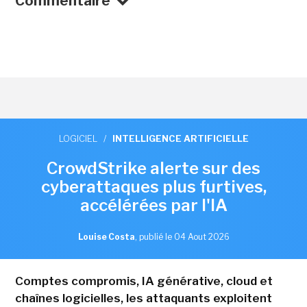
Commentaire
LOGICIEL
/
INTELLIGENCE ARTIFICIELLE
CrowdStrike alerte sur des
cyberattaques plus furtives,
accélérées par l'IA
Louise Costa
,
publié le 04 Aout 2026
Comptes compromis, IA générative, cloud et
chaînes logicielles, les attaquants exploitent