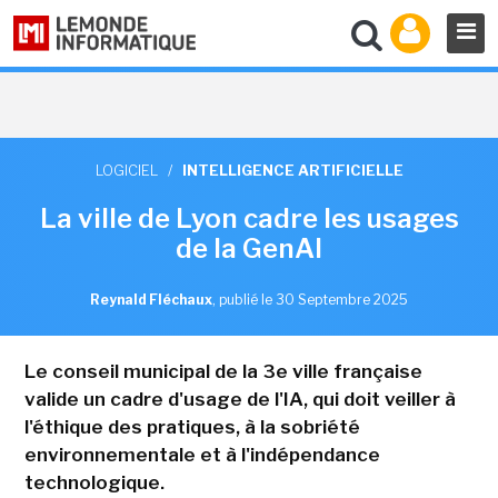
LOGICIEL
/
INTELLIGENCE ARTIFICIELLE
La ville de Lyon cadre les usages
de la GenAI
Reynald Fléchaux
,
publié le 30 Septembre 2025
Le conseil municipal de la 3e ville française
valide un cadre d'usage de l'IA, qui doit veiller à
l'éthique des pratiques, à la sobriété
environnementale et à l'indépendance
technologique.