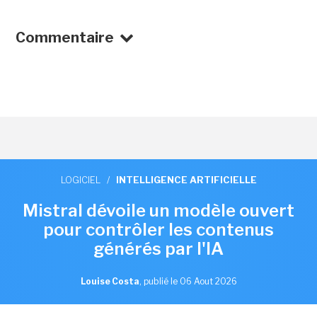
Commentaire
LOGICIEL
/
INTELLIGENCE ARTIFICIELLE
Mistral dévoile un modèle ouvert
pour contrôler les contenus
générés par l'IA
Louise Costa
,
publié le 06 Aout 2026