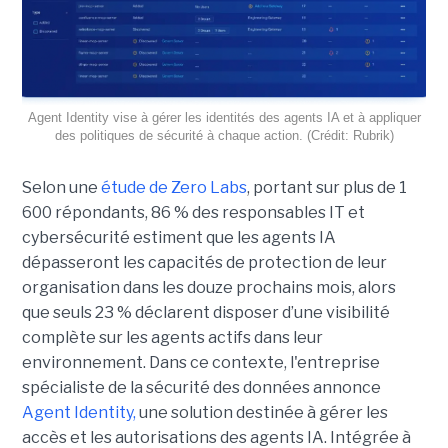
Agent Identity vise à gérer les identités des agents IA et à appliquer
des politiques de sécurité à chaque action. (Crédit: Rubrik)
Selon une
étude de Zero Labs
, portant
sur plus de 1
600 répondants,
86 % des responsables IT et
cybersécurité estiment que les agents IA
dépasseront les capacités de protection de leur
organisation dans les douze prochains mois, alors
que seuls 23 % déclarent disposer d’une visibilité
complète sur les agents actifs dans leur
environnement.
Dans ce contexte, l'entreprise
spécialiste de la sécurité des données annonce
Agent Identity,
une solution destinée à gérer les
accès et les autorisations des agents IA. Intégrée à