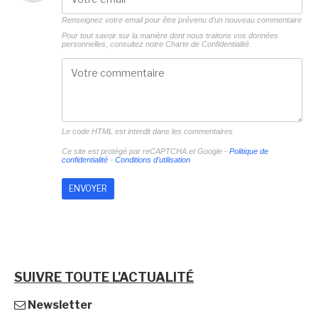
Renseignez votre email pour être prévenu d'un nouveau commentaire
Pour tout savoir sur la manière dont nous traitons vos données
personnelles, consultez notre
Charte de Confidentialité.
Le code HTML est interdit dans les commentaires
Ce site est protégé par reCAPTCHA et Google -
Politique de
confidentialité
-
Conditions d'utilisation
SUIVRE TOUTE L'ACTUALITÉ
Newsletter