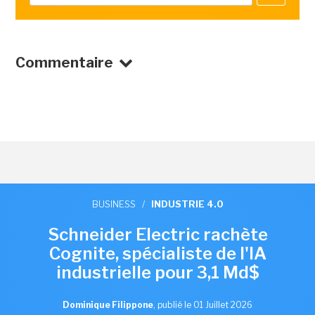
Commentaire
BUSINESS
/
INDUSTRIE 4.0
Schneider Electric rachète
Cognite, spécialiste de l'IA
industrielle pour 3,1 Md$
Dominique Filippone
,
publié le 01 Juillet 2026