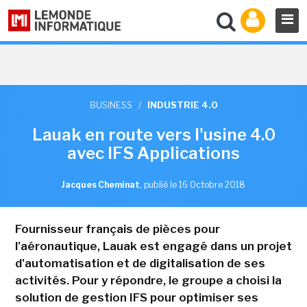
BUSINESS
/
INDUSTRIE 4.0
Lauak en route vers l'usine 4.0
avec IFS Applications
Jacques Cheminat
,
publié le 16 Octobre 2018
Fournisseur français de pièces pour
l'aéronautique, Lauak est engagé dans un projet
d'automatisation et de digitalisation de ses
activités. Pour y répondre, le groupe a choisi la
solution de gestion IFS pour optimiser ses