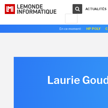
ACTUALITÉS
En ce moment :
HP POLY
C
Laurie Goud