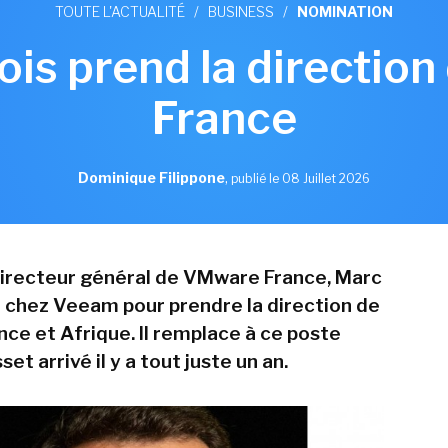
TOUTE L'ACTUALITÉ
/
BUSINESS
/
NOMINATION
ois prend la directio
France
Dominique Filippone
,
publié le 08 Juillet 2026
directeur général de VMware France, Marc
ve chez Veeam pour prendre la direction de
ance et Afrique. Il remplace à ce poste
et arrivé il y a tout juste un an.