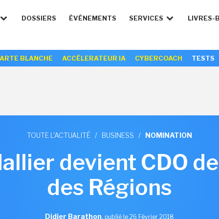
DOSSIERS
ÉVÉNEMENTS
SERVICES
LIVRES-
ARTE BLANCHE
ACCÉLERATEUR IA
CYBERCOACH
TESTS
TOUTE L'ACTUALITÉ
/
BUSINESS
/
NOMINATION
allier devient CDO de
des Régions
Didier Barathon
,
publié le 26 Février 2018