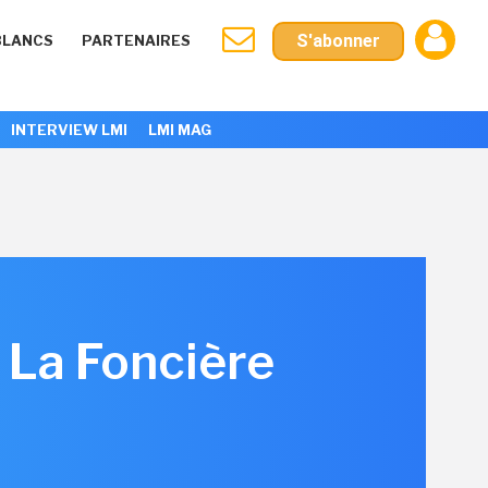
S'abonner
BLANCS
PARTENAIRES
INTERVIEW LMI
LMI MAG
 La Foncière