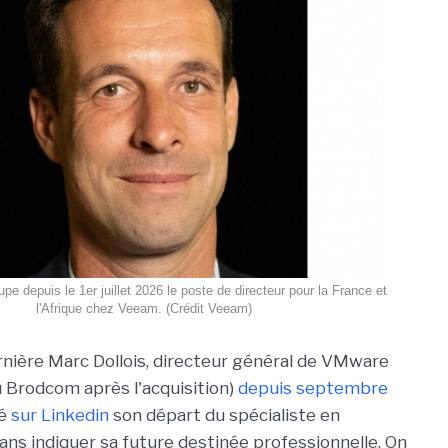
pe depuis le 1er juillet 2026 le poste de directeur pour la France et
l'Afrique chez Veeam. (Crédit Veeam)
nière Marc Dollois, directeur général de VMware
 Brodcom après l'acquisition)
depuis septembre
cé
sur Linkedin
son départ du spécialiste en
sans indiquer sa future destinée professionnelle. On