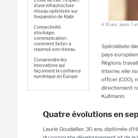
d'une infrastructure
réseau optimisée sur
l'expansion de Kiabi
A 30 ans, après 7 an
Connectivité,
stockage,
communication :
comment Setec a
Spécialisée da
repensé son réseau
pays européens,
Comprendre les
Régions travai
innovations qui
façonnent la confiance
interne, elle n
numérique en Europe
officer (CDO),
directement r
Kullmann.
Quatre évolutions en sep
Laurie Goudallier, 30 ans, diplômée d'H
du corporate développement et de la