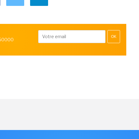
OK
 50000