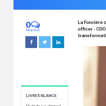
La Foncière 
0
officer - CDO
Réaction
transformati
LIVRES BLANCS
Étude de cas : l'impact