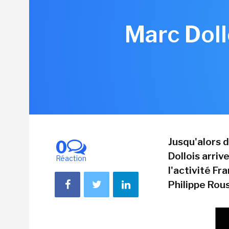
Marc Doll
Jusqu'alors 
0
Dollois arri
Réaction
l'activité Fr
Philippe Rouss