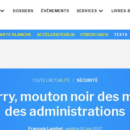
DOSSIERS
ÉVÉNEMENTS
SERVICES
LIVRES-
ARTE BLANCHE
ACCÉLERATEUR IA
CYBERCOACH
TESTS
TOUTE L'ACTUALITÉ
/
SÉCURITÉ
ry, mouton noir des m
des administrations
François Lambel
,
publié le 20 Juin 2007