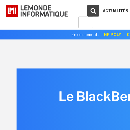
ACTUALITÉS
En ce moment :
HP POLY
C
Le BlackBer