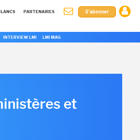
S'abonner
BLANCS
PARTENAIRES
INTERVIEW LMI
LMI MAG
inistères et