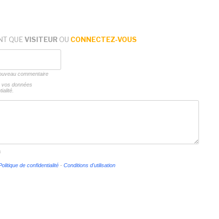
NT QUE
VISITEUR
OU
CONNECTEZ-VOUS
 nouveau commentaire
ns vos données
ialité.
s
Politique de confidentialité
-
Conditions d'utilisation