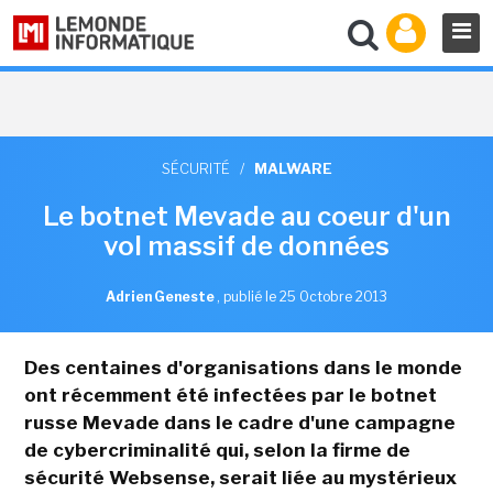
SÉCURITÉ
/
MALWARE
Le botnet Mevade au coeur d'un
vol massif de données
Adrien Geneste
,
publié le 25 Octobre 2013
Des centaines d'organisations dans le monde
ont récemment été infectées par le botnet
russe Mevade dans le cadre d'une campagne
de cybercriminalité qui, selon la firme de
sécurité Websense, serait liée au mystérieux