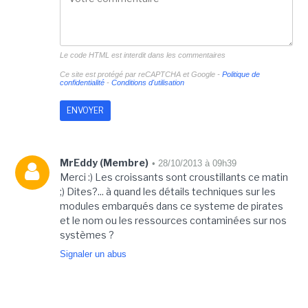
Le code HTML est interdit dans les commentaires
Ce site est protégé par reCAPTCHA et Google -
Politique de
confidentialité
-
Conditions d'utilisation
MrEddy (Membre)
• 28/10/2013 à 09h39
Merci :) Les croissants sont croustillants ce matin
;) Dites?... à quand les détails techniques sur les
modules embarqués dans ce systeme de pirates
et le nom ou les ressources contaminées sur nos
systèmes ?
Signaler un abus