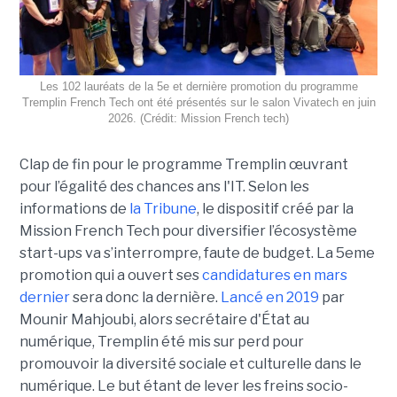
Les 102 lauréats de la 5e et dernière promotion du programme
Tremplin French Tech ont été présentés sur le salon Vivatech en juin
2026. (Crédit: Mission French tech)
Clap de fin pour le programme Tremplin œuvrant
pour l’égalité des chances ans l'IT. Selon les
informations de
la Tribune
, le dispositif créé par la
Mission French Tech pour diversifier l’écosystème
start-ups va s’interrompre, faute de budget. La 5eme
promotion qui a ouvert ses
candidatures en mars
dernier
sera donc la dernière.
Lancé en 2019
par
Mounir Mahjoubi, alors secrétaire d'État au
numérique, Tremplin été mis sur perd pour
promouvoir la diversité sociale et culturelle dans le
numérique. Le but étant de lever les freins socio-