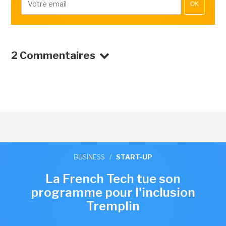
OK
2 Commentaires
BUSINESS
/
START-UP
La French Tech tue son
programme pour l'inclusion
Tremplin