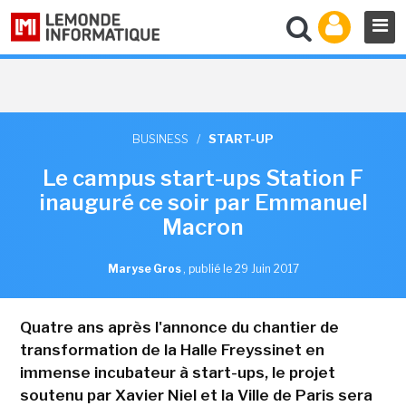
BUSINESS
/
START-UP
Le campus start-ups Station F
inauguré ce soir par Emmanuel
Macron
Maryse Gros
,
publié le 29 Juin 2017
Quatre ans après l'annonce du chantier de
transformation de la Halle Freyssinet en
immense incubateur à start-ups, le projet
soutenu par Xavier Niel et la Ville de Paris sera