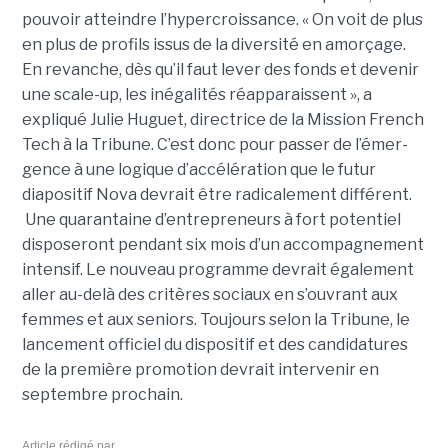
pouvoir atteindre l’hyper­crois­sance. « On voit de plus
en plus de pro­fils issus de la diver­sité en amorçage.
En revanche, dès qu’il faut lever des fonds et deve­nir
une scale-up, les inéga­li­tés réap­pa­raissent », a
expliqué Julie Huguet, directrice de la Mission French
Tech à la Tribune. C’est donc pour passer de l’émer­
gence à une logique d’accé­lé­ra­tion que le futur
diapositif Nova devrait être radi­ca­le­ment dif­fé­rent.
Une qua­ran­taine d’entre­pre­neurs à fort poten­tiel
disposeront pen­dant six mois d’un accom­pa­gne­ment
inten­sif. Le nouveau pro­gramme devrait également
aller au-delà des critères sociaux en s’ouvrant aux
femmes et aux seniors. Toujours selon la Tribune, le
lancement officiel du dispositif et des candidatures
de la première promotion devrait intervenir en
septembre prochain.
Article rédigé par