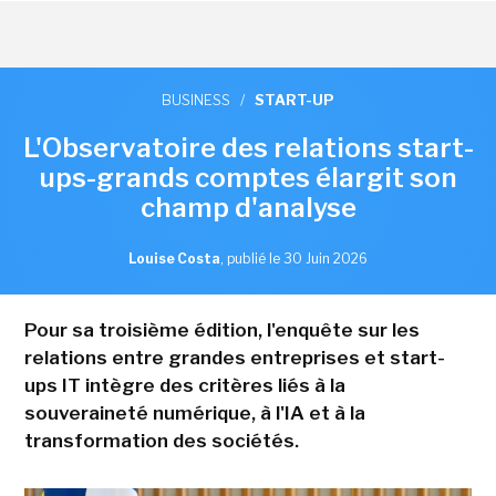
BUSINESS
/
START-UP
L'Observatoire des relations start-
ups-grands comptes élargit son
champ d'analyse
Louise Costa
,
publié le 30 Juin 2026
Pour sa troisième édition, l'enquête sur les
relations entre grandes entreprises et start-
ups IT intègre des critères liés à la
souveraineté numérique, à l'IA et à la
transformation des sociétés.