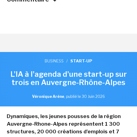
BUSINESS
/
START-UP
L'IA à l'agenda d'une start-up sur
trois en Auvergne-Rhône-Alpes
Véronique Arène
,
publié le 30 Juin 2026
Dynamiques, les jeunes pousses de la région
Auvergne-Rhone-Alpes représentent 1 300
structures, 20 000 créations d'emplois et 7