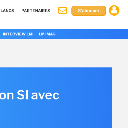
S'abonner
BLANCS
PARTENAIRES
INTERVIEW LMI
LMI MAG
on SI avec