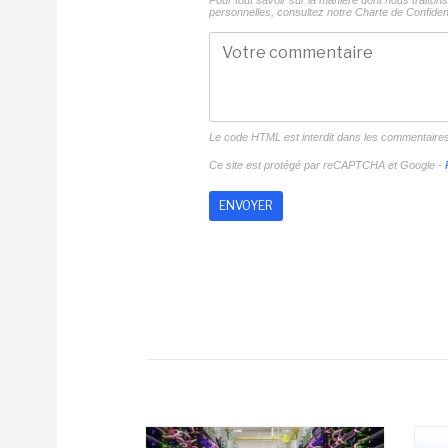
Pour tout savoir sur la manière dont nous traito
personnelles, consultez notre
Charte de Confident
Le code HTML est interdit dans les commentaire
Ce site est protégé par reCAPTCHA et Google -