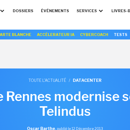
DOSSIERS
ÉVÉNEMENTS
SERVICES
LIVRES-
ARTE BLANCHE
ACCÉLERATEUR IA
CYBERCOACH
TESTS
TOUTE L'ACTUALITÉ
/
DATACENTER
 Rennes modernise s
Telindus
Oscar Barthe
,
publié le 12 Décembre 2013