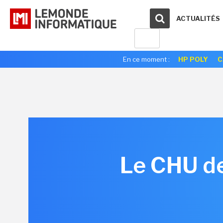
ACTUALITÉS
En ce moment :
HP POLY
C
Le CHU de