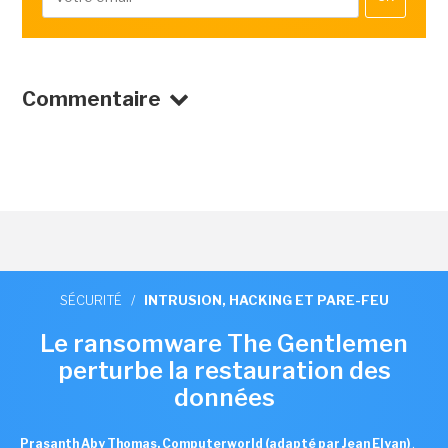
Commentaire
SÉCURITÉ
/
INTRUSION, HACKING ET PARE-FEU
Le ransomware The Gentlemen
perturbe la restauration des
données
Prasanth Aby Thomas, Computerworld (adapté par Jean Elyan)
,