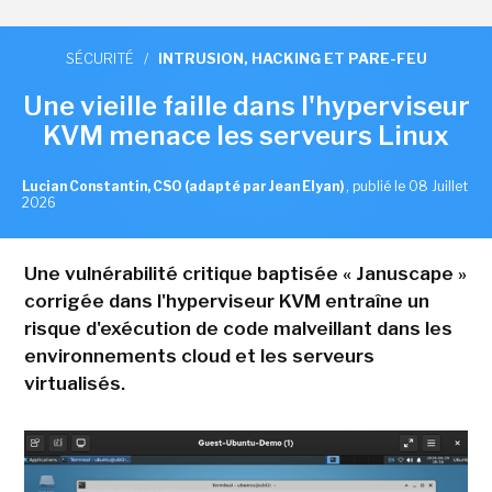
SÉCURITÉ
/
INTRUSION, HACKING ET PARE-FEU
Une vieille faille dans l'hyperviseur
KVM menace les serveurs Linux
Lucian Constantin, CSO (adapté par Jean Elyan)
,
publié le 08 Juillet
2026
Une vulnérabilité critique baptisée « Januscape »
corrigée dans l'hyperviseur KVM entraîne un
risque d'exécution de code malveillant dans les
environnements cloud et les serveurs
virtualisés.