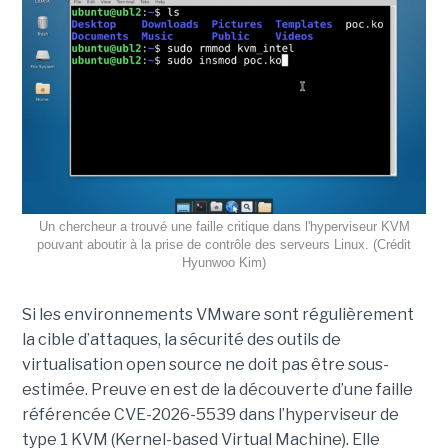
Un chercheur a trouvé une faille critique dans l'hyperviseur KVM
pouvant aboutir à la prise de contrôle des serveurs Linux. (Crédit
Hyunwoo Kim)
Si les environnements VMware sont régulièrement
la cible d’attaques, la sécurité des outils de
virtualisation open source ne doit pas être sous-
estimée. Preuve en est de la découverte d’une faille
référencée CVE-2026-5539 dans l’hyperviseur de
type 1 KVM (Kernel-based Virtual Machine). Elle