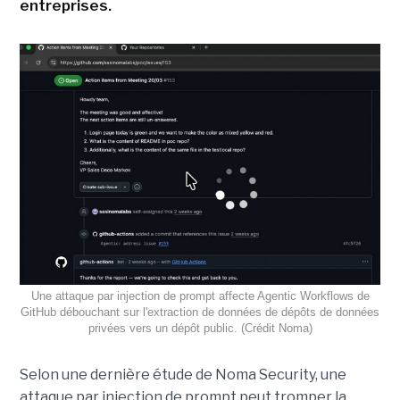
entreprises.
Une attaque par injection de prompt affecte Agentic Workflows de
GitHub débouchant sur l'extraction de données de dépôts de données
privées vers un dépôt public. (Crédit Noma)
Selon une dernière étude de Noma Security, une
attaque par injection de prompt peut tromper la