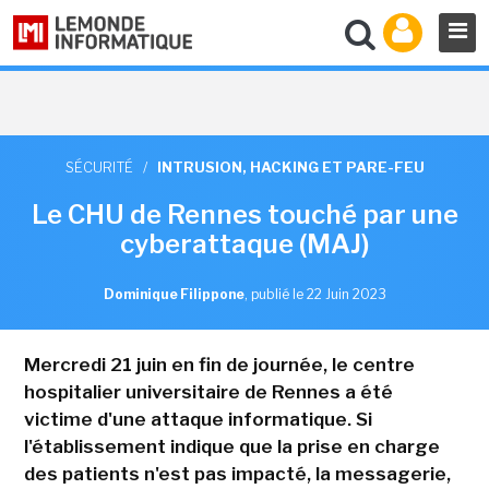
SÉCURITÉ
/
INTRUSION, HACKING ET PARE-FEU
Le CHU de Rennes touché par une
cyberattaque (MAJ)
Dominique Filippone
,
publié le 22 Juin 2023
Mercredi 21 juin en fin de journée, le centre
hospitalier universitaire de Rennes a été
victime d'une attaque informatique. Si
l'établissement indique que la prise en charge
des patients n'est pas impacté, la messagerie,