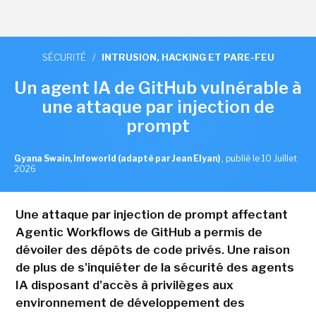
SÉCURITÉ
/
INTRUSION, HACKING ET PARE-FEU
Un agent IA de GitHub vulnérable à
une attaque par injection de
prompt
Gyana Swain, Infoworld (adapté par Jean Elyan)
,
publié le 10 Juillet
2026
Une attaque par injection de prompt affectant
Agentic Workflows de GitHub a permis de
dévoiler des dépôts de code privés. Une raison
de plus de s'inquiéter de la sécurité des agents
IA disposant d'accès à privilèges aux
environnement de développement des