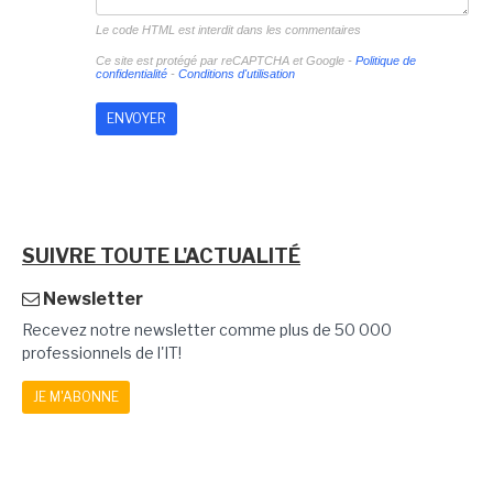
Le code HTML est interdit dans les commentaires
Ce site est protégé par reCAPTCHA et Google -
Politique de
confidentialité
-
Conditions d'utilisation
SUIVRE TOUTE L'ACTUALITÉ
Newsletter
Recevez notre newsletter comme plus de 50 000
professionnels de l'IT!
JE M'ABONNE