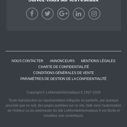
NOUS CONTACTER
ANNONCEURS
MENTIONS LÉGALES
CHARTE DE CONFIDENTIALITÉ
CONDITIONS GÉNÉRALES DE VENTE
PARAMÈTRES DE GESTION DE LA CONFIDENTIALITÉ
Copyright © LeMondeInformatique.fr 1997-2026
Toute reproduction ou représentation intégrale ou partielle, par quelque
procédé que ce soit, des pages publiées sur ce site, faite sans l'autorisation
de l'éditeur ou du webmaster du site LeMondeInformatique.fr est illicite et
constitue une contrefaçon.