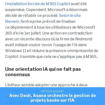
l’installation forcée de M365 Copilot
avait été
suspendue. Cependant, Microsoft a désormais
décidé de rétablir ce procédé.
Selon le site
Neowin,
l’entreprise prévoit de finaliser
ce déploiement à tous les utilisateurs de Microsoft
365 d’ici le 1er juillet. Une action en contradiction
avec un récente discours où la firme de Redmond
avait indiqué vouloir revoir l'usage de l'IA dans
Windows 11 et réduire la présence omniprésente de
Copilot. Il semble que cela ne s'applique pas à M365...
Une orientation IA qui ne fait pas
consensus
L’éditeur semble adopter une approche à deux
vitesses concernant ses promesses autour de l’IA
ARTICLE SUIVANT
Avec Dash, Asana orchestre la gestion de
dans Windows 11. D’un côté, l’entreprise promet de
projets basée sur l'IA
réduire la place de l’IA ; de l’autre, elle poursuit et