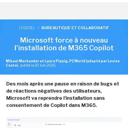
LOGICIEL
/
BUREAUTIQUE ET COLLABORATIF
Microsoft force à nouveau
l'installation de M365 Copilot
Mikael Markander et Laura Pippig, PCWorld (adapté par Louise
Costa)
,
publié le 10 Juin 2026
Des mois après une pause en raison de bugs et
de réactions négatives des utilisateurs,
Microsoft va reprendre l'installation sans
consentement de Copilot dans M365.