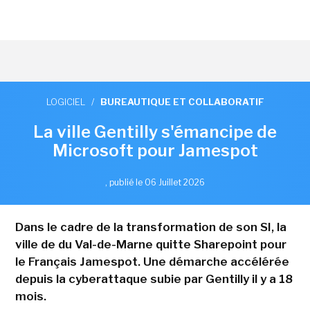
LOGICIEL
/
BUREAUTIQUE ET COLLABORATIF
La ville Gentilly s'émancipe de
Microsoft pour Jamespot
,
publié le 06 Juillet 2026
Dans le cadre de la transformation de son SI, la
ville de du Val-de-Marne quitte Sharepoint pour
le Français Jamespot. Une démarche accélérée
depuis la cyberattaque subie par Gentilly il y a 18
mois.