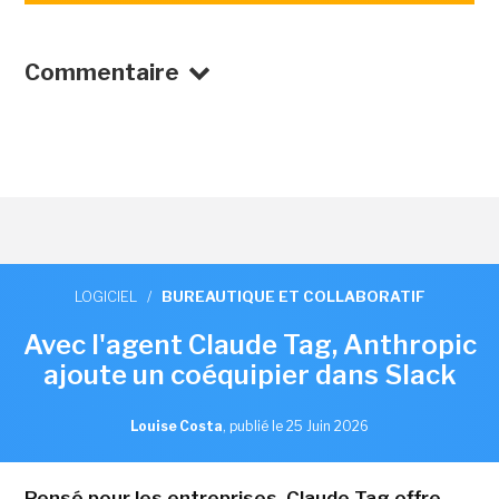
Commentaire
LOGICIEL
/
BUREAUTIQUE ET COLLABORATIF
Avec l'agent Claude Tag, Anthropic
ajoute un coéquipier dans Slack
Louise Costa
,
publié le 25 Juin 2026
Pensé pour les entreprises, Claude Tag offre