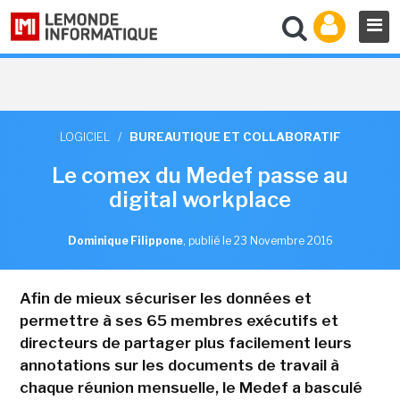
LOGICIEL
/
BUREAUTIQUE ET COLLABORATIF
Le comex du Medef passe au
digital workplace
Dominique Filippone
,
publié le 23 Novembre 2016
Afin de mieux sécuriser les données et
permettre à ses 65 membres exécutifs et
directeurs de partager plus facilement leurs
annotations sur les documents de travail à
chaque réunion mensuelle, le Medef a basculé