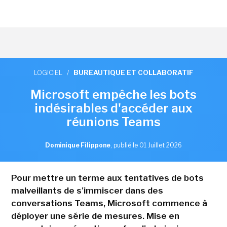
LOGICIEL
/
BUREAUTIQUE ET COLLABORATIF
Microsoft empêche les bots
indésirables d'accéder aux
réunions Teams
Dominique Filippone
,
publié le 01 Juillet 2026
Pour mettre un terme aux tentatives de bots
malveillants de s'immiscer dans des
conversations Teams, Microsoft commence à
déployer une série de mesures. Mise en