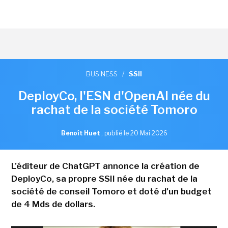
BUSINESS
/
SSII
DeployCo, l'ESN d'OpenAI née du
rachat de la société Tomoro
Benoît Huet
,
publié le 20 Mai 2026
L'éditeur de ChatGPT annonce la création de
DeployCo, sa propre SSII née du rachat de la
société de conseil Tomoro et doté d'un budget
de 4 Mds de dollars.