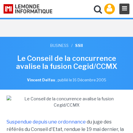
BUSINESS
/
SSII
Le Conseil de la concurrence
avalise la fusion Cegid/CCMX
Vincent Delfau
,
publié le 16 Décembre 2005
Suspendue depuis une ordonnance
du juge des
référés du Conseil d'Etat, rendue le 19 mai dernier, la