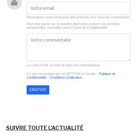
Renseignez votre email pour être prévenu d'un nouveau commentaire
Pour tout savoir sur la manière dont nous traitons vos données
personnelles, consultez notre
Charte de Confidentialité.
Le code HTML est interdit dans les commentaires
Ce site est protégé par reCAPTCHA et Google -
Politique de
confidentialité
-
Conditions d'utilisation
SUIVRE TOUTE L'ACTUALITÉ