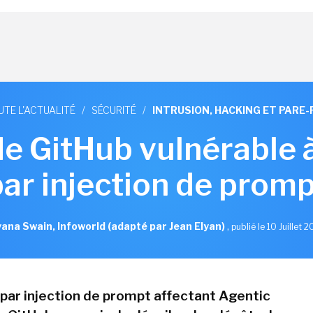
UTE L'ACTUALITÉ
/
SÉCURITÉ
/
INTRUSION, HACKING ET PARE-
de GitHub vulnérable 
par injection de promp
ana Swain, Infoworld (adapté par Jean Elyan)
,
publié le 10 Juillet 
par injection de prompt affectant Agentic