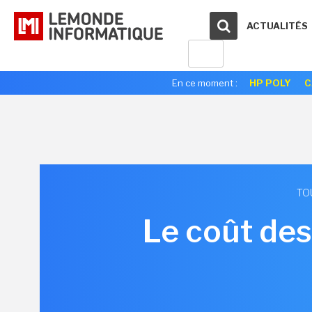
ACTUALITÉS
En ce moment :
HP POLY
C
TO
Le coût des