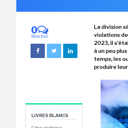
La division s
0
violations de
Réaction
2023, il s'é
à un peu plu
temps, les o
produire leur
LIVRES BLANCS
Cyber-résilience