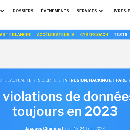
DOSSIERS
ÉVÉNEMENTS
SERVICES
LIVRES-
ARTE BLANCHE
ACCÉLERATEUR IA
CYBERCOACH
TESTS
UTE L'ACTUALITÉ
/
SÉCURITÉ
/
INTRUSION, HACKING ET PARE-
 violations de donné
toujours en 2023
Jacques Cheminat
,
publié le 24 Juillet 2023