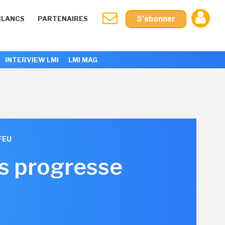
S'abonner
BLANCS
PARTENAIRES
INTERVIEW LMI
LMI MAG
FEU
es progresse