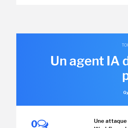
TO
Un agent IA 
Gy
Une attaque 
0