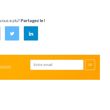
 vous a plu?
Partagez le !
OK
 50000