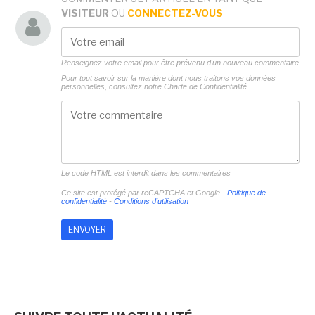
VISITEUR
OU
CONNECTEZ-VOUS
Renseignez votre email pour être prévenu d'un nouveau commentaire
Pour tout savoir sur la manière dont nous traitons vos données
personnelles, consultez notre
Charte de Confidentialité.
Le code HTML est interdit dans les commentaires
Ce site est protégé par reCAPTCHA et Google -
Politique de
confidentialité
-
Conditions d'utilisation