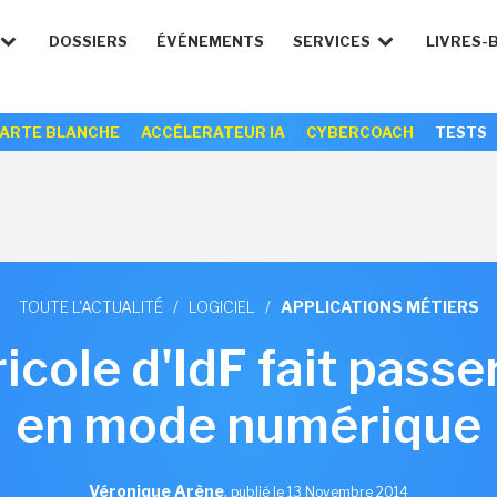
DOSSIERS
ÉVÉNEMENTS
SERVICES
LIVRES-
ARTE BLANCHE
ACCÉLERATEUR IA
CYBERCOACH
TESTS
TOUTE L'ACTUALITÉ
/
LOGICIEL
/
APPLICATIONS MÉTIERS
icole d'IdF fait pass
en mode numérique
Véronique Arène
,
publié le 13 Novembre 2014