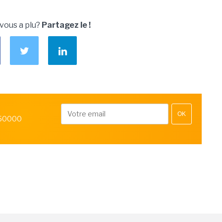
 vous a plu?
Partagez le !
OK
 50000