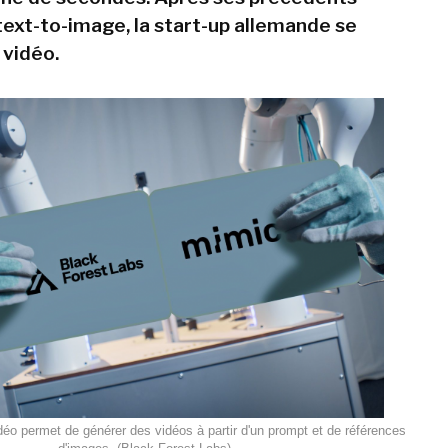
ext-to-image, la start-up allemande se
 vidéo.
éo permet de générer des vidéos à partir d'un prompt et de références