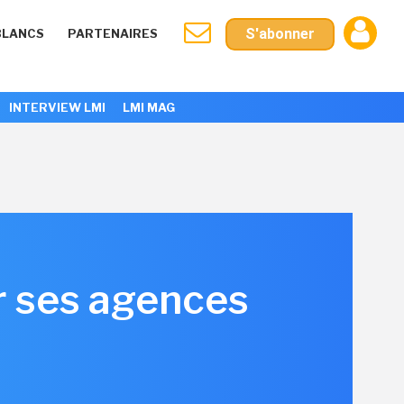
S'abonner
BLANCS
PARTENAIRES
INTERVIEW LMI
LMI MAG
er ses agences