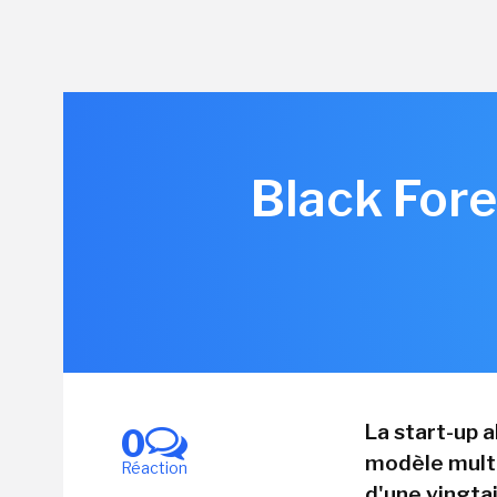
Black Fore
La start-up a
0
modèle multi
Réaction
d'une vingta