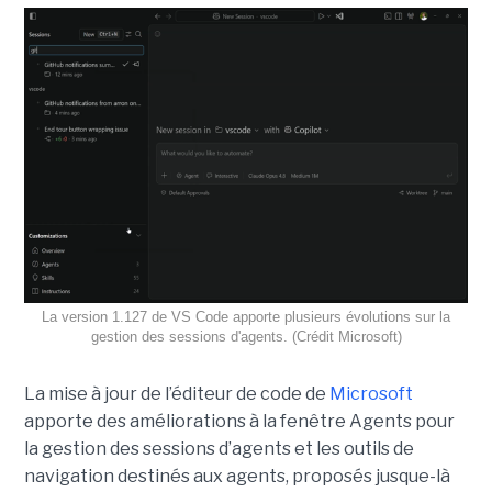
La version 1.127 de VS Code apporte plusieurs évolutions sur la
gestion des sessions d'agents. (Crédit Microsoft)
La mise à jour de l’éditeur de code de
Microsoft
apporte des améliorations à la fenêtre Agents pour
la gestion des sessions d’agents et les outils de
navigation destinés aux agents, proposés jusque-là