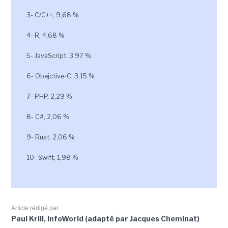
3- C/C++, 9,68 %
4- R, 4,68 %
5- JavaScript, 3,97 %
6- Obejctive-C, 3,15 %
7- PHP, 2,29 %
8- C#, 2,06 %
9- Rust, 2,06 %
10- Swift, 1,98 %
Article rédigé par
Paul Krill, InfoWorld (adapté par Jacques Cheminat)