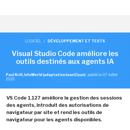
LOGICIEL
/
DÉVELOPPEMENT ET TESTS
Visual Studio Code améliore les
outils destinés aux agents IA
Paul Krill, InfoWorld (adaptation Jean Elyan)
,
publié le 07 Juillet
2026
VS Code 1.127 améliore la gestion des sessions
des agents, introduit des autorisations de
navigateur par site et rend les outils de
navigateur pour les agents disponibles.