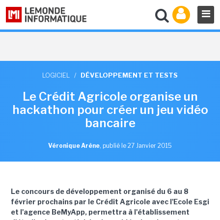
LOGICIEL
/
DÉVELOPPEMENT ET TESTS
Le Crédit Agricole organise un
hackathon pour créer un jeu vidéo
bancaire
Véronique Arène
,
publié le 27 Janvier 2015
Le concours de développement organisé du 6 au 8
février prochains par le Crédit Agricole avec l'Ecole Esgi
et l'agence BeMyApp, permettra à l'établissement