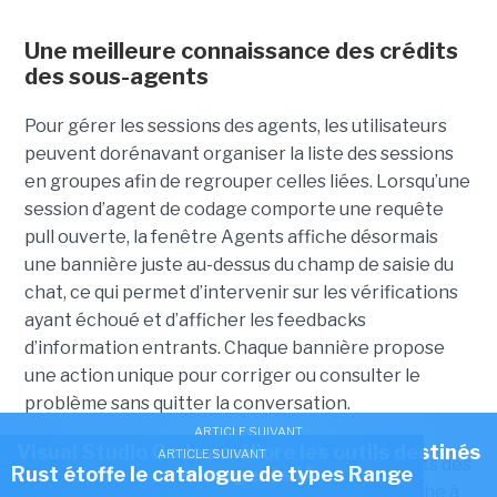
Une meilleure connaissance des crédits
des sous-agents
Pour gérer les sessions des agents, les utilisateurs
peuvent dorénavant organiser la liste des sessions
en groupes afin de regrouper celles liées. Lorsqu’une
session d’agent de codage comporte une requête
pull ouverte, la fenêtre Agents affiche désormais
une bannière juste au-dessus du champ de saisie du
chat, ce qui permet d’intervenir sur les vérifications
ayant échoué et d’afficher les feedbacks
d’information entrants. Chaque bannière propose
une action unique pour corriger ou consulter le
problème sans quitter la conversation.
ARTICLE SUIVANT
Visual Studio Code améliore les outils destinés
ARTICLE SUIVANT
VS Code 1.127 résout aussi la question des crédits des
Rust étoffe le catalogue de types Range
aux agents IA
sous-agents. « Lorsqu’un agent délègue une tâche à