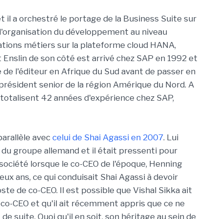
 il a orchestré le portage de la Business Suite sur
a l'organisation du développement au niveau
cations métiers sur la plateforme cloud HANA,
Enslin de son côté est arrivé chez SAP en 1992 et
de l'éditeur en Afrique du Sud avant de passer en
-président senior de la région Amérique du Nord. A
totalisent 42 années d'expérience chez SAP,
parallèle avec
celui de Shai Agassi en 2007
. Lui
du groupe allemand et il était pressenti pour
a société lorsque le co-CEO de l'époque, Henning
x ans, ce qui conduisait Shai Agassi à devoir
te de co-CEO. Il est possible que Vishal Sikka ait
e co-CEO et qu'il ait récemment appris que ce ne
de suite. Quoi qu'il en soit, son héritage au sein de