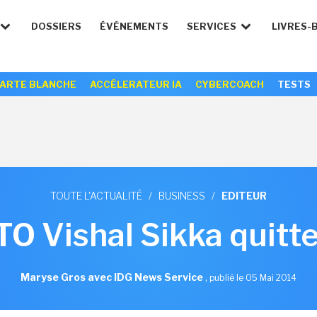
DOSSIERS
ÉVÉNEMENTS
SERVICES
LIVRES-
ARTE BLANCHE
ACCÉLERATEUR IA
CYBERCOACH
TESTS
TOUTE L'ACTUALITÉ
/
BUSINESS
/
EDITEUR
TO Vishal Sikka quitt
Maryse Gros avec IDG News Service
,
publié le 05 Mai 2014