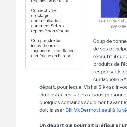
l'expansion de Kiabi
Connectivité,
stockage,
communication :
Le CTO de SAP, V
comment Setec a
particuli
repensé son réseau
Comprendre les
Coup de tonner
innovations qui
de ses princip
façonnent la confiance
numérique en Europe
executif, il s
produits de l'é
responsable d
sur laquelle S
départ, pour lequel Vishal Sikka a invo
circonstances- « des raisons personne
quelques semaines seulement avant
l
doit laisser
Bill McDermott seul à la t
Un départ qui pourrait préfigurer 