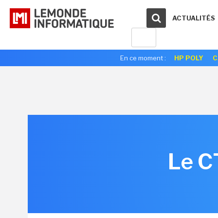
ACTUALITÉS
En ce moment :
HP POLY
C
Le C