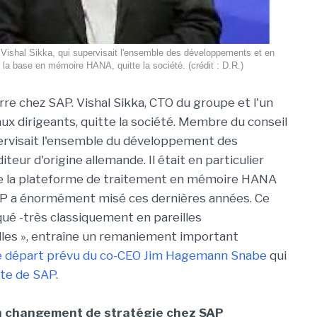
ishal Sikka, qui supervisait l'ensemble des développements et en
er la base en mémoire HANA, quitte la société. (crédit : D.R.)
re chez SAP. Vishal Sikka, CTO du groupe et l'un
aux dirigeants, quitte la société. Membre du conseil
upervisait l'ensemble du développement des
diteur d'origine allemande. Il était en particulier
e la plateforme de traitement en mémoire HANA
AP a énormément misé ces dernières années. Ce
qué -très classiquement en pareilles
lles », entraîne un remaniement important
e départ prévu du co-CEO Jim Hagemann Snabe
qui
ête de SAP
.
un changement de stratégie chez SAP