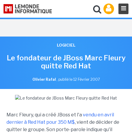
LOGICIEL
Le fondateur de JBoss Marc Fleury
quitte Red Hat
Olivier Rafal
,
publié le 12 Février 2007
Marc Fleury, qui a créé JBoss et l'a
vendu en avril
dernier à Red Hat pour 350 M$
, vient de décider de
quitter le groupe. Son porte-parole indique qu'il