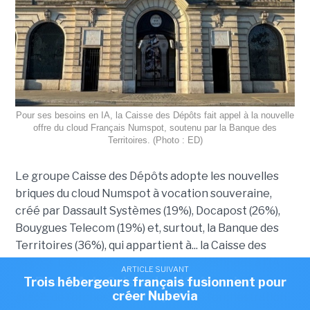
Pour ses besoins en IA, la Caisse des Dépôts fait appel à la nouvelle
offre du cloud Français Numspot, soutenu par la Banque des
Territoires. (Photo : ED)
Le groupe Caisse des Dépôts adopte les nouvelles
briques du cloud Numspot à vocation souveraine,
créé par Dassault Systèmes (19%), Docapost (26%),
Bouygues Telecom (19%) et, surtout, la Banque des
Territoires (36%), qui appartient à... la Caisse des
Dépôts. Cet ensemble de solutions destinées à l'IA
ARTICLE SUIVANT
ARTICLE SUIVANT
ARTICLE SUIVANT
comprend du RAG et de l'indexation knowledge
Scaleway devient l'hébergeur du Health Data
Trois hébergeurs français fusionnent pour
Pour l'IA, la Caisse des dépôts mise sur
créer Nubevia
Numspot
Hub
graph, de l'orchestration de LLM, de l'orchestration