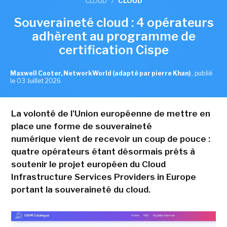
CLOUD
/
CLOUD
Souveraineté cloud : 4 opérateurs
adhèrent au programme de
certification Cispe
Maxwell Cooter, NetworkWorld (adapté par pierre Khan)
,
publié
le 03 Juillet 2026
La volonté de l'Union européenne de mettre en
place une forme de souveraineté
numérique vient de recevoir un coup de pouce :
quatre opérateurs étant désormais prêts à
soutenir le projet européen du Cloud
Infrastructure Services Providers in Europe
portant la souveraineté du cloud.