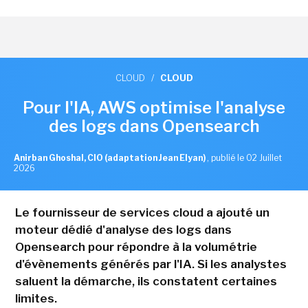
CLOUD
/
CLOUD
Pour l'IA, AWS optimise l'analyse
des logs dans Opensearch
Anirban Ghoshal, CIO (adaptation Jean Elyan)
,
publié le 02 Juillet
2026
Le fournisseur de services cloud a ajouté un
moteur dédié d'analyse des logs dans
Opensearch pour répondre à la volumétrie
d'évènements générés par l'IA. Si les analystes
saluent la démarche, ils constatent certaines
limites.