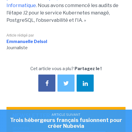
Informatique
. Nous avons commencé les audits de
l'étape J2 pour le service Kubernetes managé,
PostgreSQL, l'observabilité et l'IA. »
Article rédigé par
Emmanuelle Delsol
Journaliste
Cet article vous a plu?
Partagez le !
NEWSLETTER LMI
ARTICLE SUIVANT
Trois hébergeurs français fusionnent pour
Recevez notre newsletter comme plus de 50000
créer Nubevia
abonnés