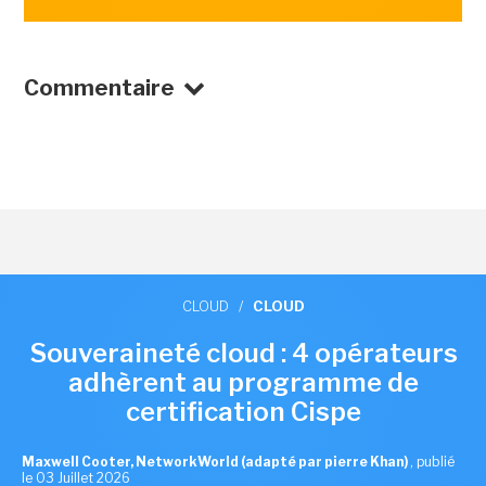
Commentaire
CLOUD
/
CLOUD
Souveraineté cloud : 4 opérateurs
adhèrent au programme de
certification Cispe
Maxwell Cooter, NetworkWorld (adapté par pierre Khan)
,
publié
le 03 Juillet 2026