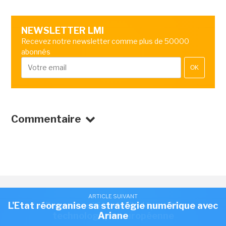
NEWSLETTER LMI
Recevez notre newsletter comme plus de 50000
abonnés
OK
Commentaire
ARTICLE SUIVANT
ARTICLE SUIVANT
L'Etat réorganise sa stratégie numérique avec
La France en tête de l'indépendance
technologique européenne
Ariane
BUSINESS
/
SECTEUR PUBLIC / PRIVÉ