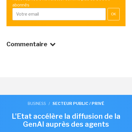
abonnés
OK
Commentaire
BUSINESS
/
SECTEUR PUBLIC / PRIVÉ
L'Etat accélère la diffusion de la
GenAI auprès des agents