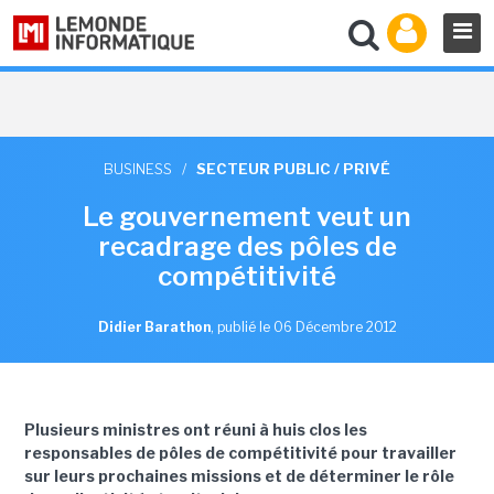
BUSINESS
/
SECTEUR PUBLIC / PRIVÉ
Le gouvernement veut un
recadrage des pôles de
compétitivité
Didier Barathon
,
publié le 06 Décembre 2012
Plusieurs ministres ont réuni à huis clos les
responsables de pôles de compétitivité pour travailler
sur leurs prochaines missions et de déterminer le rôle