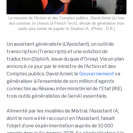
Le ministre de l'Action et des Comptes publics, David Amiel (ici lors
dun sommet Je choisis la French Tech), décide de généraliser trois
outils pour tenter de juguler le Shadow IA. (Photo : D.R.)
Un assistant généraliste (L'Assistant), un outil de
transcription (Transcripts) et une solution de
traduction (DiploIA, issue du quai d'Orsay). Via un plan
annoncé ce jour par le ministre de l'Action et des
Comptes publics, David Amiel, le
Gouvernement
va
généraliser à l'ensemble de son million d'agents
connectés au Réseau interministériel de l'Etat (RIE)
trois outils généralistes de GenAI essentiels.
Alimenté par les modèles de Mistral, l'Assistant IA,
dont le nom a été raccourci en l'Assistant, faisait
l'objet d'une expérimentation auprès de 10 000