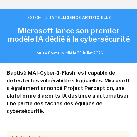
LOGICIEL
/
INTELLIGENCE ARTIFICIELLE
Microsoft lance son premier
modèle IA dédié à la cybersécurité
Louise Costa
,
publié le 29 Juillet 2026
Baptisé MAI-Cyber-1-Flash, est capable de
détecter les vulnérabilités logicielles. Microsoft
a également annoncé Project Perception, une
plateforme d'agents IA destinée à automatiser
une partie des tâches des équipes de
cybersécurité.