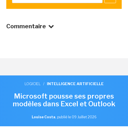
Commentaire
LOGICIEL
/
INTELLIGENCE ARTIFICIELLE
Microsoft pousse ses propres
modèles dans Excel et Outlook
Louise Costa
,
publié le 09 Juillet 2026