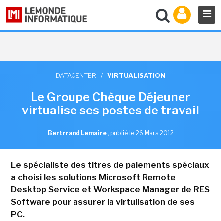
DATACENTER
/
VIRTUALISATION
Le Groupe Chèque Déjeuner
virtualise ses postes de travail
Bertrrand Lemaire
,
publié le 26 Mars 2012
Le spécialiste des titres de paiements spéciaux
a choisi les solutions Microsoft Remote
Desktop Service et Workspace Manager de RES
Software pour assurer la virtulisation de ses
PC.