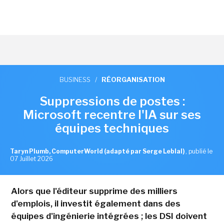
BUSINESS
/
RÉORGANISATION
Suppressions de postes :
Microsoft recentre l'IA sur ses
équipes techniques
Taryn Plumb, ComputerWorld (adapté par Serge Leblal)
,
publié le
07 Juillet 2026
Alors que l'éditeur supprime des milliers
d'emplois, il investit également dans des
équipes d'ingénierie intégrées ; les DSI doivent