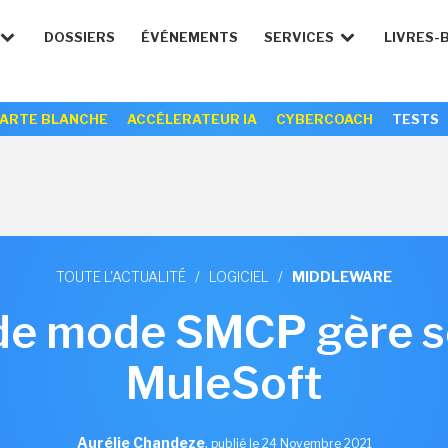
DOSSIERS
ÉVÉNEMENTS
SERVICES
LIVRES-
ARTE BLANCHE
ACCÉLERATEUR IA
CYBERCOACH
TESTS
TOUTE L'ACTUALITÉ
/
LOGICIEL
/
MIDDLEWARE
de mode SMCP gère s
MuleSoft
Aurélie Chandeze
,
publié le 24 Novembre 2021