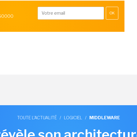
OK
 50000
TOUTE L'ACTUALITÉ
/
LOGICIEL
/
MIDDLEWARE
révèle son architectu