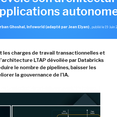
pplications autonom
rban Ghoshal, Infoworld (adapté par Jean Elyan)
,
publié le 19 Juin
 les charges de travail transactionnelles et
 l'architecture LTAP dévoilée par Databricks
duire le nombre de pipelines, baisser les
iorer la gouvernance de l'IA.