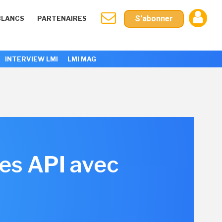
S'abonner
BLANCS
PARTENAIRES
INTERVIEW LMI
LMI MAG
es API avec