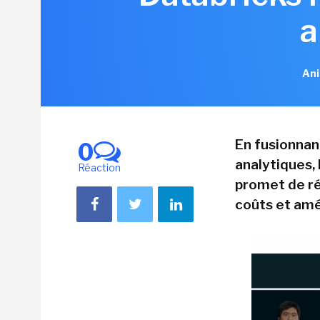
a
Ani
En fusionnant
0
analytiques,
Réaction
promet de ré
coûts et amél