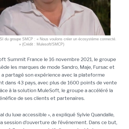
DSI du groupe SMCP : « Nous voulons créer un écosystème connecté.
» (Crédit : Mulesoft/SMCP)
oft Summit France le 16 novembre 2021, le groupe
ède les marques de mode Sandro, Maje, Fursac et
t, a partagé son expérience avec la plateforme
t dans 43 pays, avec plus de 1600 points de vente
ce à la solution MuleSoft, le groupe a accéléré la
énéfice de ses clients et partenaires.
l du luxe accessible », a expliqué Sylvie Quandalle,
a session d'ouverture de l'événement. Dans ce but,