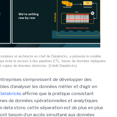
fondateur et architecte en chef de Databricks, a présenté le modèle
 qui évite le recours à des pipelines ETL, bases de données répliquées
t copies de données distinctes. (Crédit Databricks)
entreprises s’empressent de développer des
bles d’analyser les données métier et d’agir en
Databricks
affirme que la pratique consistant
mes de données opérationnelles et analytiques
en data store, cette séparation est de plus en plus
A ont besoin d’un accès simultané aux données