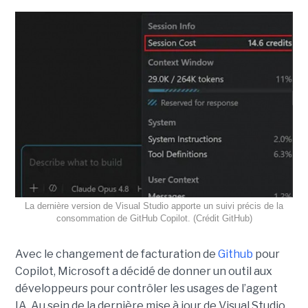
La dernière version de Visual Studio apporte un suivi précis de la
consommation de GitHub Copilot. (Crédit GitHub)
Avec le changement de facturation de
Github
pour
Copilot, Microsoft a décidé de donner un outil aux
développeurs pour contrôler les usages de l’agent
IA. Au sein de la dernière mise à jour de Visual Studio