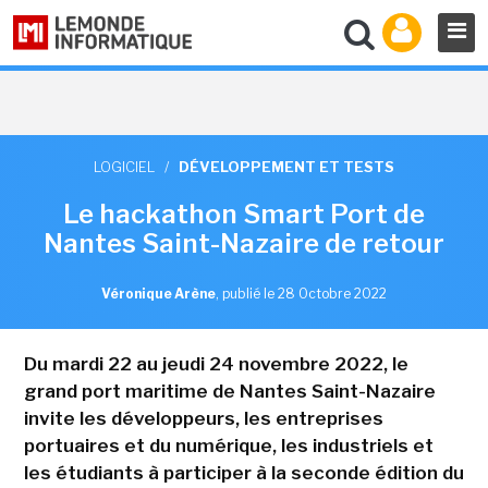
LOGICIEL
/
DÉVELOPPEMENT ET TESTS
Le hackathon Smart Port de
Nantes Saint-Nazaire de retour
Véronique Arène
,
publié le 28 Octobre 2022
Du mardi 22 au jeudi 24 novembre 2022, le
grand port maritime de Nantes Saint-Nazaire
invite les développeurs, les entreprises
portuaires et du numérique, les industriels et
les étudiants à participer à la seconde édition du