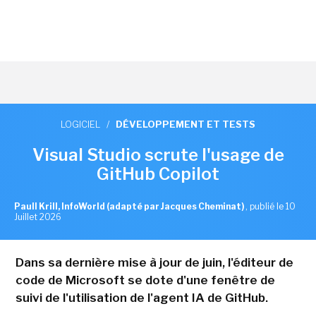
LOGICIEL
/
DÉVELOPPEMENT ET TESTS
Visual Studio scrute l'usage de
GitHub Copilot
Paull Krill, InfoWorld (adapté par Jacques Cheminat)
,
publié le 10
Juillet 2026
Dans sa dernière mise à jour de juin, l'éditeur de
code de Microsoft se dote d'une fenêtre de
suivi de l'utilisation de l'agent IA de GitHub.