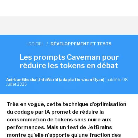
LOGICIEL
/
DÉVELOPPEMENT ET TESTS
Les prompts Caveman pour
réduire les tokens en débat
Anirban Ghoshal, InfoWorld (adaptation Jean Elyan)
,
publié le 08
Juillet 2026
Très en vogue, cette technique d'optimisation
du codage par IA promet de réduire la
consommation de tokens sans nuire aux
performances. Mais un test de JetBrains
montre qu'elle n'apporte qu'une fraction des