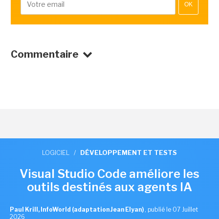
OK
Commentaire
LOGICIEL
/
DÉVELOPPEMENT ET TESTS
Visual Studio Code améliore les
outils destinés aux agents IA
Paul Krill, InfoWorld (adaptation Jean Elyan)
,
publié le 07 Juillet
2026