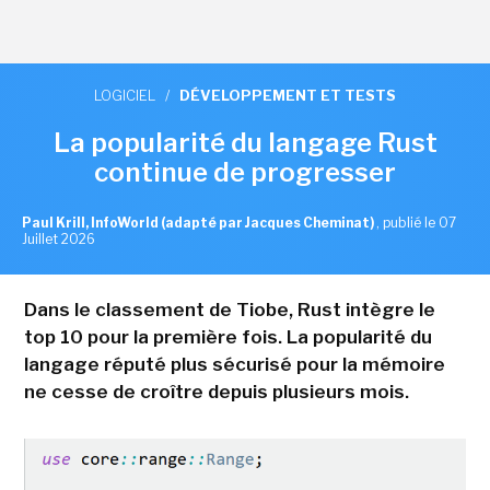
LOGICIEL
/
DÉVELOPPEMENT ET TESTS
La popularité du langage Rust
continue de progresser
Paul Krill, InfoWorld (adapté par Jacques Cheminat)
,
publié le 07
Juillet 2026
Dans le classement de Tiobe, Rust intègre le
top 10 pour la première fois. La popularité du
langage réputé plus sécurisé pour la mémoire
ne cesse de croître depuis plusieurs mois.