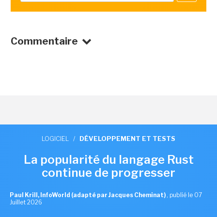
Commentaire
LOGICIEL
/
DÉVELOPPEMENT ET TESTS
La popularité du langage Rust
continue de progresser
Paul Krill, InfoWorld (adapté par Jacques Cheminat)
,
publié le 07
Juillet 2026