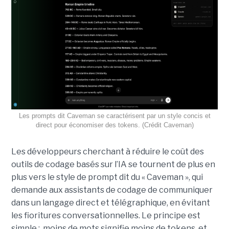
Les prompts dit Caveman se caractérisent par un style concis et
direct pour économiser des tokens. (Crédit Caveman)
Les développeurs cherchant à réduire le coût des
outils de codage basés sur l’IA se tournent de plus en
plus vers le style de prompt dit du « Caveman », qui
demande aux assistants de codage de communiquer
dans un langage direct et télégraphique, en évitant
les fioritures conversationnelles. Le principe est
simple : moins de mots signifie moins de tokens, et