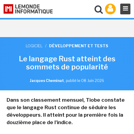
LOGICIEL
/
DÉVELOPPEMENT ET TESTS
Le langage Rust atteint des
sommets de popularité
Jacques Cheminat
,
publié le 08 Juin 2026
Dans son classement mensuel, Tiobe constate
que le langage Rust continue de séduire les
développeurs. Il atteint pour la première fois la
douzième place de l'indice.