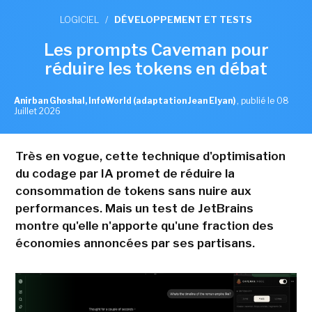
LOGICIEL
/
DÉVELOPPEMENT ET TESTS
Les prompts Caveman pour
réduire les tokens en débat
Anirban Ghoshal, InfoWorld (adaptation Jean Elyan)
,
publié le 08
Juillet 2026
Très en vogue, cette technique d'optimisation
du codage par IA promet de réduire la
consommation de tokens sans nuire aux
performances. Mais un test de JetBrains
montre qu'elle n'apporte qu'une fraction des
économies annoncées par ses partisans.