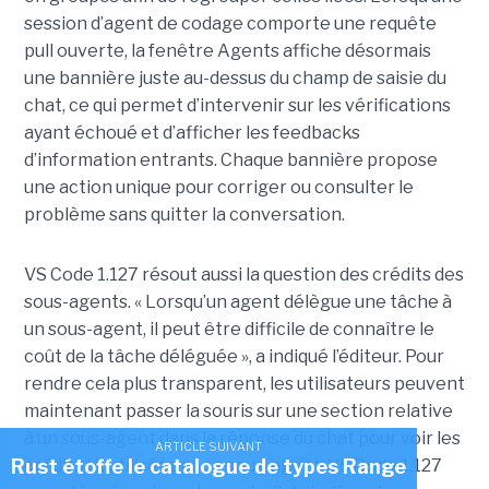
session d’agent de codage comporte une requête
pull ouverte, la fenêtre Agents affiche désormais
une bannière juste au-dessus du champ de saisie du
chat, ce qui permet d’intervenir sur les vérifications
ayant échoué et d’afficher les feedbacks
d’information entrants. Chaque bannière propose
une action unique pour corriger ou consulter le
problème sans quitter la conversation.
VS Code 1.127 résout aussi la question des crédits des
sous-agents. « Lorsqu’un agent délègue une tâche à
un sous-agent, il peut être difficile de connaître le
coût de la tâche déléguée », a indiqué l’éditeur. Pour
rendre cela plus transparent, les utilisateurs peuvent
maintenant passer la souris sur une section relative
à un sous-agent dans la réponse du chat pour voir les
ARTICLE SUIVANT
Rust étoffe le catalogue de types Range
crédits IA utilisés par ce sous-agent. VS Code 1.127