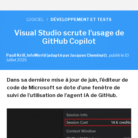
LOGICIEL
/
DÉVELOPPEMENT ET TESTS
Visual Studio scrute l'usage de
GitHub Copilot
Paull Krill, InfoWorld (adapté par Jacques Cheminat)
,
publié le 10
Juillet 2026
Dans sa dernière mise à jour de juin, l'éditeur de
code de Microsoft se dote d'une fenêtre de
suivi de l'utilisation de l'agent IA de GitHub.