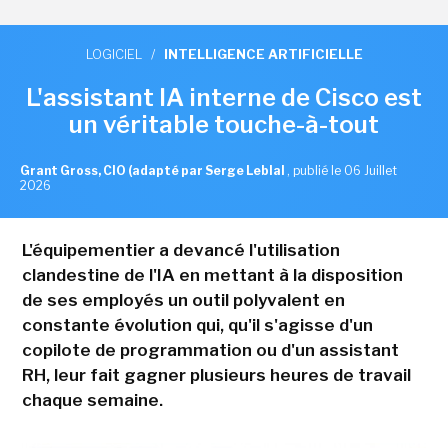
LOGICIEL
/
INTELLIGENCE ARTIFICIELLE
L'assistant IA interne de Cisco est
un véritable touche-à-tout
Grant Gross, CIO (adapté par Serge Leblal
,
publié le 06 Juillet
2026
L'équipementier a devancé l'utilisation
clandestine de l'IA en mettant à la disposition
de ses employés un outil polyvalent en
constante évolution qui, qu'il s'agisse d'un
copilote de programmation ou d'un assistant
RH, leur fait gagner plusieurs heures de travail
chaque semaine.