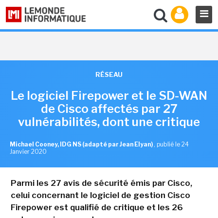
RÉSEAU
Le logiciel Firepower et le SD-WAN
de Cisco affectés par 27
vulnérabilités, dont une critique
Michael Cooney, IDG NS (adapté par Jean Elyan)
,
publié le 24
Janvier 2020
Parmi les 27 avis de sécurité émis par Cisco,
celui concernant le logiciel de gestion Cisco
Firepower est qualifié de critique et les 26