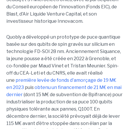
du Conseil européen de l'innovation (Fonds EIC), de
Blast, d'Air Liquide Venture Capital, et son
investisseur historique Innovacom.
Quobly a développé un prototype de puce quantique
basée sur des qubits de spin gravés sur silicium en
technologie FD-SOI 28 nm. Anciennement Siquance,
la jeune pousse a été créée en 2022 à Grenoble, et
co-fondée par Maud Vinet et Tristan Meunier. Spin-
off du CEA-Leti et du CNRS, elle avait réalisé
une
première levée de fonds d'amorçage de 19 M€
en 2023
puis
obtenu un financement de 21 M€ en mai
dernier
(dont 15 M€ de subvention de Bpifrance) pour
industrialiser la production de sa puce 100 qubits
physiques tolérante aux pannes, Q100T. En
décembre dernier, la société prévoyait déjà de lever
115 M€ avant d’être stoppée dans son élan par la