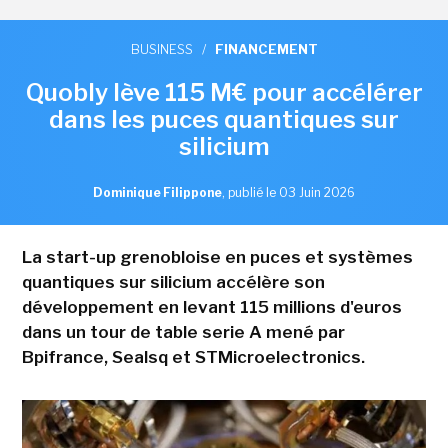
BUSINESS
/
FINANCEMENT
Quobly lève 115 M€ pour accélérer
dans les puces quantiques sur
silicium
Dominique Filippone
,
publié le 03 Juin 2026
La start-up grenobloise en puces et systèmes
quantiques sur silicium accélère son
développement en levant 115 millions d'euros
dans un tour de table serie A mené par
Bpifrance, Sealsq et STMicroelectronics.