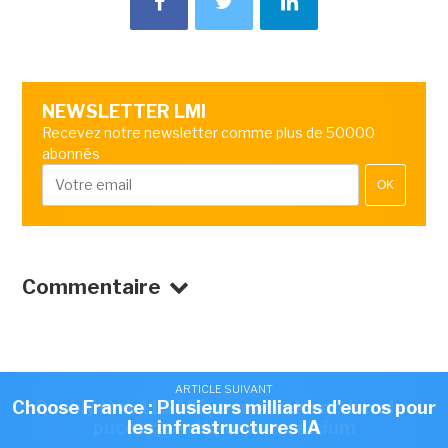
NEWSLETTER LMI
Recevez notre newsletter comme plus de 50000
abonnés
OK
Commentaire
ARTICLE SUIVANT
ARTICLE SUIVANT
Choose France : Plusieurs milliards d'euros pour
Quobly lève 115 M€ pour accélérer dans les
puces quantiques sur silicium
les infrastructures IA