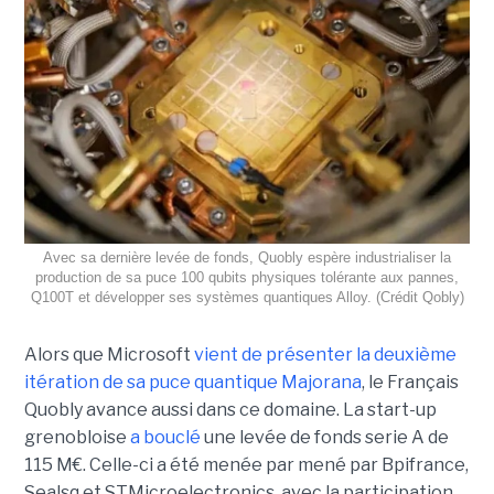
Avec sa dernière levée de fonds, Quobly espère industrialiser la
production de sa puce 100 qubits physiques tolérante aux pannes,
Q100T et développer ses systèmes quantiques Alloy. (Crédit Qobly)
Alors que Microsoft
vient de présenter la deuxième
itération de sa puce quantique Majorana
, le Français
Quobly avance aussi dans ce domaine. La start-up
grenobloise
a bouclé
une levée de fonds serie A de
115 M€. Celle-ci a été menée par mené par Bpifrance,
Sealsq et STMicroelectronics, avec la participation