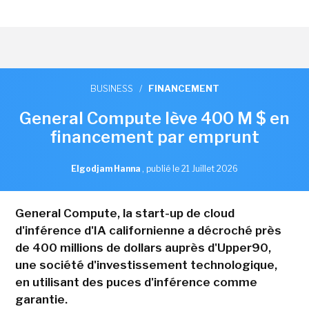
BUSINESS
/
FINANCEMENT
General Compute lève 400 M $ en
financement par emprunt
Elgodjam Hanna
,
publié le 21 Juillet 2026
General Compute, la start-up de cloud
d'inférence d'IA californienne a décroché près
de 400 millions de dollars auprès d'Upper90,
une société d'investissement technologique,
en utilisant des puces d'inférence comme
garantie.