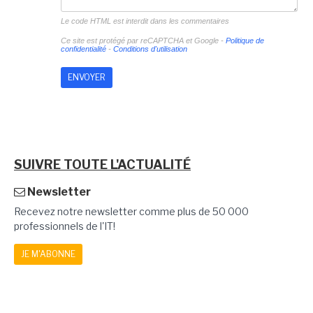
Le code HTML est interdit dans les commentaires
Ce site est protégé par reCAPTCHA et Google -
Politique de
confidentialité
-
Conditions d'utilisation
SUIVRE TOUTE L'ACTUALITÉ
Newsletter
Recevez notre newsletter comme plus de 50 000
professionnels de l'IT!
JE M'ABONNE