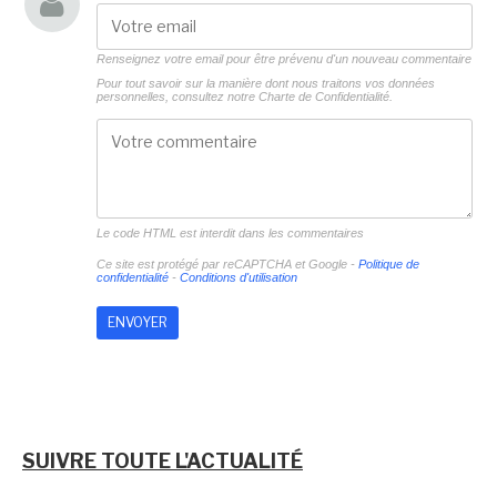
Renseignez votre email pour être prévenu d'un nouveau commentaire
Pour tout savoir sur la manière dont nous traitons vos données
personnelles, consultez notre
Charte de Confidentialité.
Le code HTML est interdit dans les commentaires
Ce site est protégé par reCAPTCHA et Google -
Politique de
confidentialité
-
Conditions d'utilisation
SUIVRE TOUTE L'ACTUALITÉ