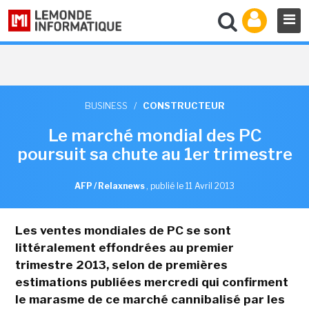
BUSINESS
/
CONSTRUCTEUR
Le marché mondial des PC
poursuit sa chute au 1er trimestre
AFP / Relaxnews
,
publié le 11 Avril 2013
Les ventes mondiales de PC se sont
littéralement effondrées au premier
trimestre 2013, selon de premières
estimations publiées mercredi qui confirment
le marasme de ce marché cannibalisé par les