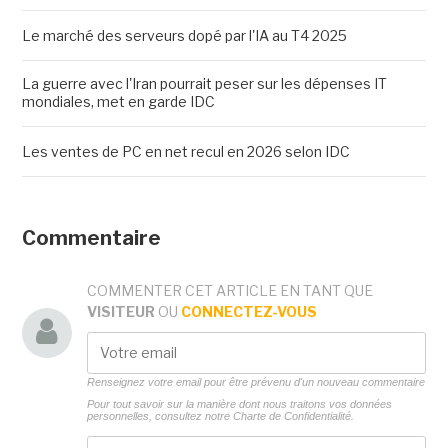
Le marché des serveurs dopé par l'IA au T4 2025
La guerre avec l'Iran pourrait peser sur les dépenses IT
mondiales, met en garde IDC
Les ventes de PC en net recul en 2026 selon IDC
Commentaire
COMMENTER CET ARTICLE EN TANT QUE
VISITEUR
OU
CONNECTEZ-VOUS
Renseignez votre email pour être prévenu d'un nouveau commentaire
Pour tout savoir sur la manière dont nous traitons vos données
personnelles, consultez notre
Charte de Confidentialité.