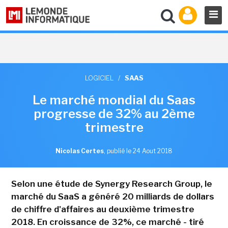
LOGICIEL
/
SAAS
Le marché mondial du Saas
progresse de 32% au 2ème
trimestre
Nicolas Certes
,
publié le 24 Aout 2018
Selon une étude de Synergy Research Group, le
marché du SaaS a généré 20 milliards de dollars
de chiffre d'affaires au deuxième trimestre
2018. En croissance de 32%, ce marché - tiré