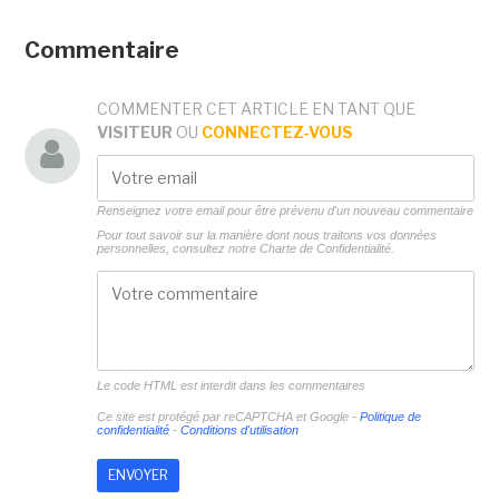
Commentaire
COMMENTER CET ARTICLE EN TANT QUE
VISITEUR
OU
CONNECTEZ-VOUS
Renseignez votre email pour être prévenu d'un nouveau commentaire
Pour tout savoir sur la manière dont nous traitons vos données
personnelles, consultez notre
Charte de Confidentialité.
Le code HTML est interdit dans les commentaires
Ce site est protégé par reCAPTCHA et Google -
Politique de
confidentialité
-
Conditions d'utilisation