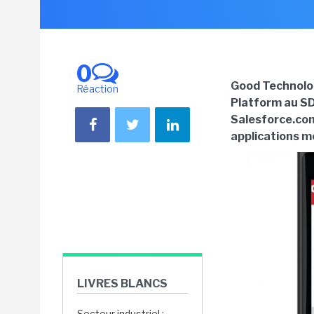
0
Good Technolog
Réaction
Platform au SD
Salesforce.com
applications mo
LIVRES BLANCS
Secteur industriel :