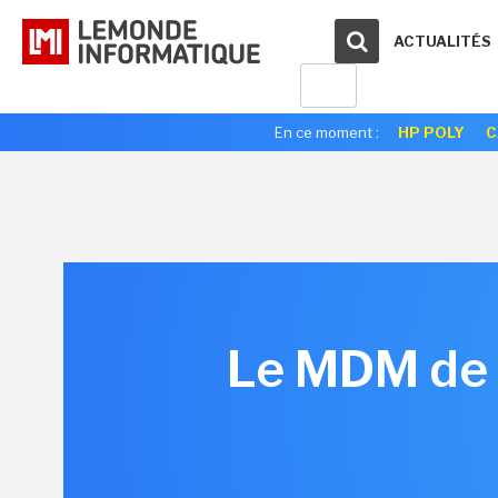
ACTUALITÉS
En ce moment :
HP POLY
C
Le MDM de 