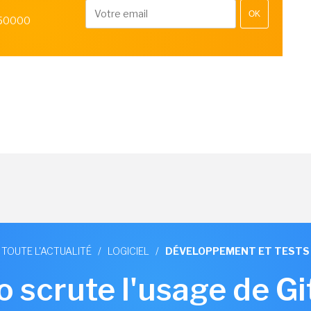
OK
 50000
TOUTE L'ACTUALITÉ
/
LOGICIEL
/
DÉVELOPPEMENT ET TESTS
o scrute l'usage de G