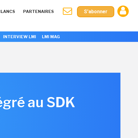
S'abonner
BLANCS
PARTENAIRES
INTERVIEW LMI
LMI MAG
égré au SDK