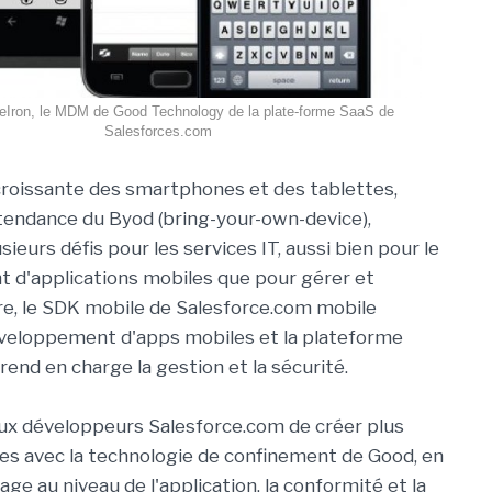
eIron, le MDM de Good Technology de la plate-forme SaaS de
Salesforces.com
croissante des smartphones et des tablettes,
tendance du Byod (bring-your-own-device),
ieurs défis pour les services IT, aussi bien pour le
 d'applications mobiles que pour gérer et
ère, le SDK mobile de Salesforce.com mobile
éveloppement d'apps mobiles et la plateforme
nd en charge la gestion et la sécurité.
aux développeurs Salesforce.com de créer plus
es avec la technologie de confinement de Good, en
e au niveau de l'application, la conformité et la