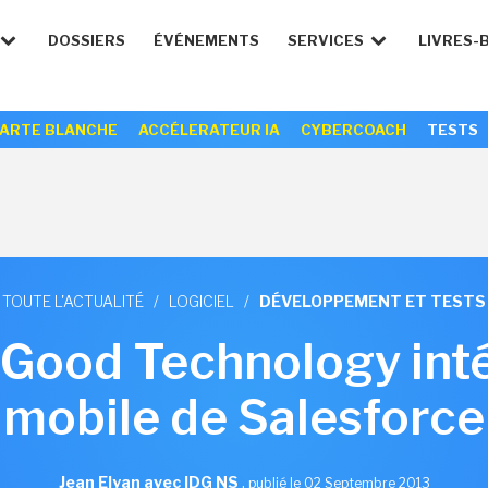
DOSSIERS
ÉVÉNEMENTS
SERVICES
LIVRES-
ARTE BLANCHE
ACCÉLERATEUR IA
CYBERCOACH
TESTS
TOUTE L'ACTUALITÉ
/
LOGICIEL
/
DÉVELOPPEMENT ET TESTS
Good Technology int
mobile de Salesforce
Jean Elyan avec IDG NS
,
publié le 02 Septembre 2013