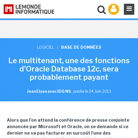
LOGICIEL
/
BASE DE DONNÉES
Le multitenant, une des fonctions
d'Oracle Database 12c, sera
probablement payant
Jean Elyan avec IDG NS
,
publié le 24 Juin 2013
Alors que l'on attend la conférence de presse conjointe
annoncée par Microsoft et Oracle, on se demande si ce
dernier ne va pas facturer en surcoût l'une des