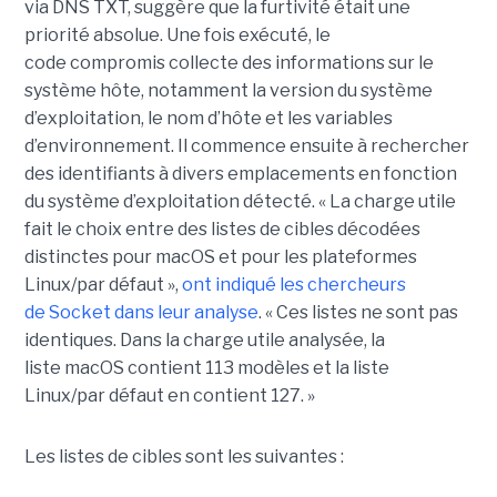
via DNS TXT, suggère que la furtivité était une
priorité absolue. Une fois exécuté, le
code
compromis
collecte des informations sur le
système hôte, notamment la version du système
d’exploitation, le nom d’hôte et les variables
d’environnement. Il commence ensuite à rechercher
des identifiants à divers emplacements en fonction
du système
d’exploitation
détecté. « La charge utile
fait le choix entre des listes de cibles décodées
distinc
tes p
our
macOS
et pour les plateformes
Linux/par défaut »,
ont indiqué les cherc
heurs
de
S
ocket
dans leur analyse
. « Ces listes ne sont pas
identiques. Dans la charge utile analysée,
la
li
ste
macOS
contient 113 modèles et la liste
Linux/par défaut en contient 127. »
Les listes de cibles sont les suivantes :