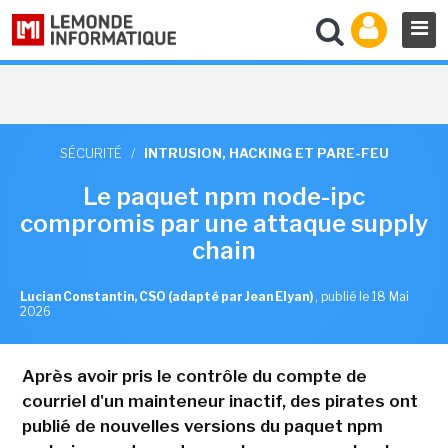
SÉCURITÉ
/
INTRUSION, HACKING ET PARE-FEU
Le paquet npm node-ipc
compromis par une attaque supply
chain
Lucian Constantin, CSO (adapté par Jean Elyan)
,
publié le 18 Mai
2026
Après avoir pris le contrôle du compte de
courriel d'un mainteneur inactif, des pirates ont
publié de nouvelles versions du paquet npm