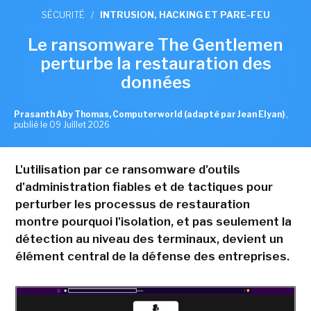
SÉCURITÉ
/
INTRUSION, HACKING ET PARE-FEU
Le ransomware The Gentlemen
perturbe la restauration des
données
Prasanth Aby Thomas, Computerworld (adapté par Jean Elyan)
,
publié le 09 Juillet 2026
L'utilisation par ce ransomware d'outils
d'administration fiables et de tactiques pour
perturber les processus de restauration
montre pourquoi l'isolation, et pas seulement la
détection au niveau des terminaux, devient un
élément central de la défense des entreprises.