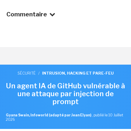
Commentaire
SÉCURITÉ
/
INTRUSION, HACKING ET PARE-FEU
Un agent IA de GitHub vulnérable à
une attaque par injection de
prompt
Gyana Swain, Infoworld (adapté par Jean Elyan)
,
publié le 10 Juillet
2026