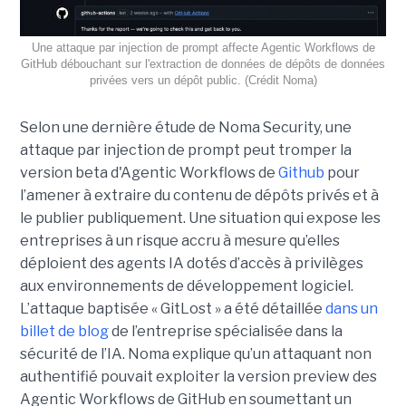
Une attaque par injection de prompt affecte Agentic Workflows de
GitHub débouchant sur l'extraction de données de dépôts de données
privées vers un dépôt public. (Crédit Noma)
Selon une dernière étude de Noma Security, une
attaque par injection de prompt peut tromper la
version beta d'Agentic Workflows de
Github
pour
l’amener à extraire du contenu de dépôts privés et à
le publier publiquement. Une situation qui expose les
entreprises à un risque accru à mesure qu’elles
déploient des agents IA dotés d’accès à privilèges
aux environnements de développement logiciel.
L’attaque baptisée « GitLost » a été détaillée
dans un
billet de blog
de l’entreprise spécialisée dans la
sécurité de l’IA. Noma explique qu’un attaquant non
authentifié pouvait exploiter la version preview des
Agentic Workflows de GitHub en soumettant un