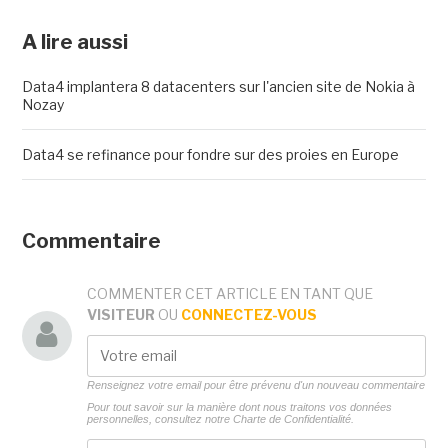
A lire aussi
Data4 implantera 8 datacenters sur l'ancien site de Nokia à
Nozay
Data4 se refinance pour fondre sur des proies en Europe
Commentaire
COMMENTER CET ARTICLE EN TANT QUE
VISITEUR
OU
CONNECTEZ-VOUS
Renseignez votre email pour être prévenu d'un nouveau commentaire
Pour tout savoir sur la manière dont nous traitons vos données
personnelles, consultez notre
Charte de Confidentialité.