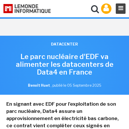
DATACENTER
Le parc nucléaire d'EDF va
alimenter les datacenters de
Data4 en France
Benoît Huet
,
publié le 05 Septembre 2025
En signant avec EDF pour l'exploitation de son
parc nucléaire, Data4 assure un
approvisionnement en électricité bas carbone,
ce contrat vient compléter ceux signés en