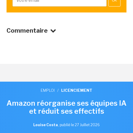
OK
Commentaire
EMPLOI
/
LICENCIEMENT
Amazon réorganise ses équipes IA
et réduit ses effectifs
Louise Costa
,
publié le 27 Juillet 2026