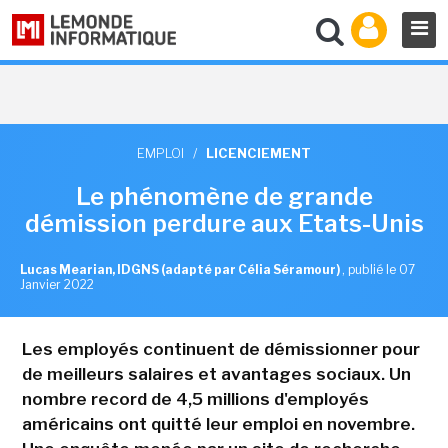
EMPLOI
/
LICENCIEMENT
Le phénomène de grande
démission perdure aux Etats-Unis
Lucas Mearian, IDGNS (adapté par Célia Séramour)
,
publié le 07
Janvier 2022
Les employés continuent de démissionner pour
de meilleurs salaires et avantages sociaux. Un
nombre record de 4,5 millions d'employés
américains ont quitté leur emploi en novembre.