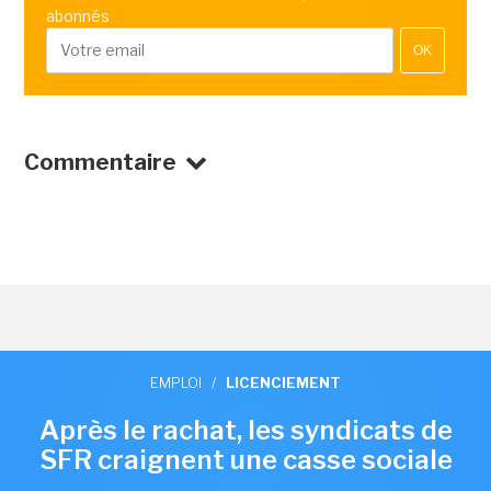
abonnés
OK
Commentaire
EMPLOI
/
LICENCIEMENT
Après le rachat, les syndicats de
SFR craignent une casse sociale