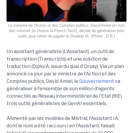
Le ministre de l'Action et des Comptes publics, David Amiel (ici lors
dun sommet Je choisis la French Tech), décide de généraliser trois
outils pour tenter de juguler le Shadow IA. (Photo : D.R.)
Un assistant généraliste (L'Assistant), un outil de
transcription (Transcripts) et une solution de
traduction (DiploIA, issue du quai d'Orsay). Via un plan
annoncé ce jour par le ministre de l'Action et des
Comptes publics, David Amiel, le
Gouvernement
va
généraliser à l'ensemble de son million d'agents
connectés au Réseau interministériel de l'Etat (RIE)
trois outils généralistes de GenAI essentiels.
Alimenté par les modèles de Mistral, l'Assistant IA,
dont le nom a été raccourci en l'Assistant, faisait