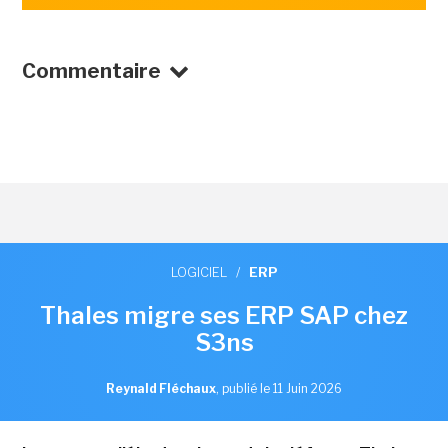
Commentaire
LOGICIEL
/
ERP
Thales migre ses ERP SAP chez
S3ns
Reynald Fléchaux
,
publié le 11 Juin 2026