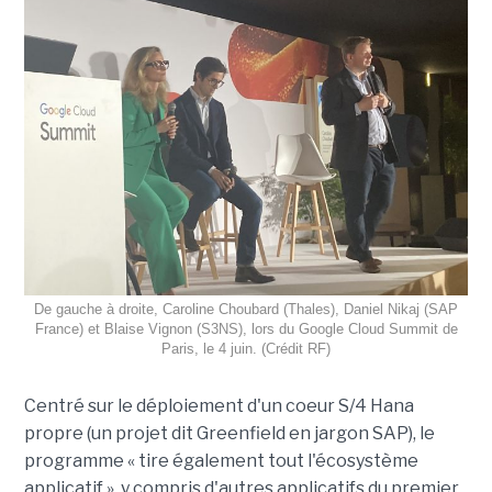
De gauche à droite, Caroline Choubard (Thales), Daniel Nikaj (SAP
France) et Blaise Vignon (S3NS), lors du Google Cloud Summit de
Paris, le 4 juin. (Crédit RF)
Centré sur le déploiement d'un coeur S/4 Hana
propre (un projet dit Greenfield en jargon SAP), le
programme « tire également tout l'écosystème
applicatif », y compris d'autres applicatifs du premier