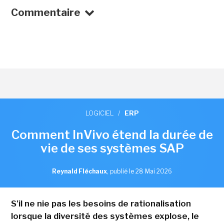
Commentaire
LOGICIEL
/
ERP
Comment InVivo étend la durée de
vie de ses systèmes SAP
Reynald Fléchaux
,
publié le 28 Mai 2026
S'il ne nie pas les besoins de rationalisation
lorsque la diversité des systèmes explose, le