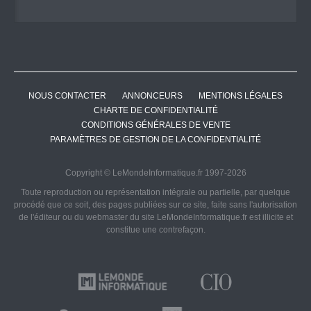
NOUS CONTACTER
ANNONCEURS
MENTIONS LÉGALES
CHARTE DE CONFIDENTIALITÉ
CONDITIONS GÉNÉRALES DE VENTE
PARAMÈTRES DE GESTION DE LA CONFIDENTIALITÉ
Copyright © LeMondeInformatique.fr 1997-2026
Toute reproduction ou représentation intégrale ou partielle, par quelque
procédé que ce soit, des pages publiées sur ce site, faite sans l'autorisation
de l'éditeur ou du webmaster du site LeMondeInformatique.fr est illicite et
constitue une contrefaçon.