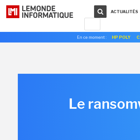
ACTUALITÉS
En ce moment :
HP POLY
C
Le ransom