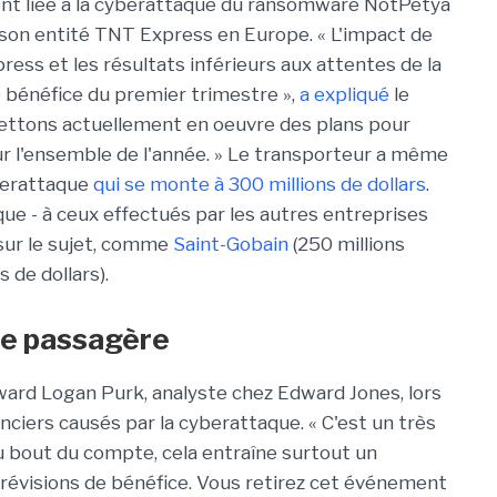
nt liée à la cyberattaque du ransomware NotPetya
 son entité TNT Express en Europe. « L'impact de
ess et les résultats inférieurs aux attentes de la
e bénéfice du premier trimestre »,
a expliqué
le
 mettons actuellement en oeuvre des plans pour
r l'ensemble de l'année. » Le transporteur a même
yberattaque
qui se monte à 300 millions de dollars
.
que - à ceux effectués par les autres entreprises
sur le sujet, comme
Saint-Gobain
(250 millions
s de dollars).
re passagère
Edward Logan Purk, analyste chez Edward Jones, lors
ciers causés par la cyberattaque. « C'est un très
au bout du compte, cela entraîne surtout un
révisions de bénéfice. Vous retirez cet événement