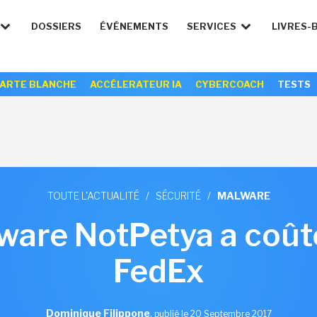
DOSSIERS
ÉVÉNEMENTS
SERVICES
LIVRES-
ARTE BLANCHE
ACCÉLERATEUR IA
CYBERCOACH
TESTS
TOUTE L'ACTUALITÉ
/
SÉCURITÉ
/
MALWARE
ware NotPetya a coût
FedEx
Dominique Filippone
,
publié le 20 Septembre 2017