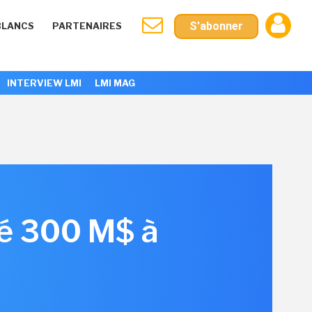
S'abonner
BLANCS
PARTENAIRES
INTERVIEW LMI
LMI MAG
é 300 M$ à