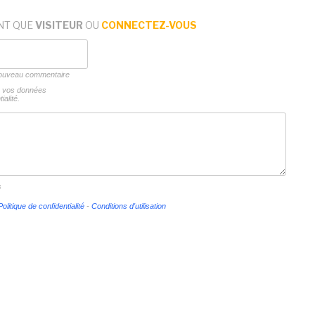
NT QUE
VISITEUR
OU
CONNECTEZ-VOUS
 nouveau commentaire
ns vos données
ialité.
s
Politique de confidentialité
-
Conditions d'utilisation