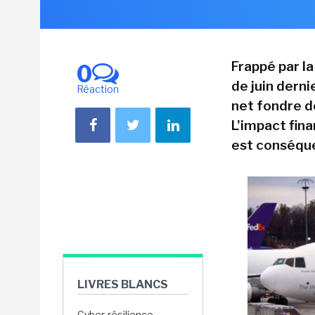
Frappé par l
0
de juin derni
Réaction
net fondre d
L'impact fin
est conséquen
LIVRES BLANCS
Cyber-résilience