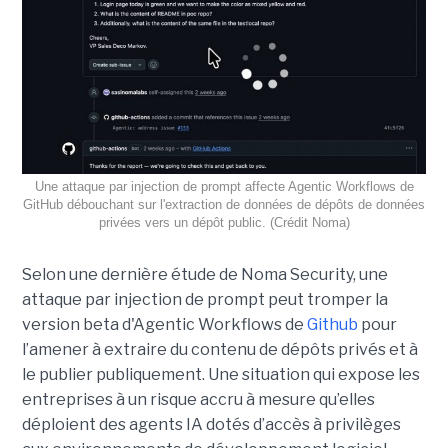
Une attaque par injection de prompt affecte Agentic Workflows de
GitHub débouchant sur l'extraction de données de dépôts de données
privées vers un dépôt public. (Crédit Noma)
Selon une dernière étude de Noma Security, une
attaque par injection de prompt peut tromper la
version beta d'Agentic Workflows de
Github
pour
l’amener à extraire du contenu de dépôts privés et à
le publier publiquement. Une situation qui expose les
entreprises à un risque accru à mesure qu’elles
déploient des agents IA dotés d’accès à privilèges