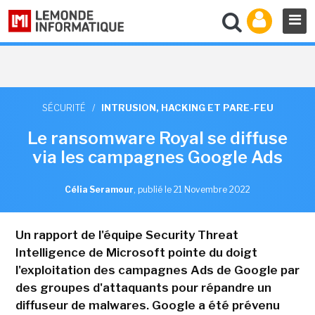
SÉCURITÉ
/
INTRUSION, HACKING ET PARE-FEU
Le ransomware Royal se diffuse
via les campagnes Google Ads
Célia Seramour
,
publié le 21 Novembre 2022
Un rapport de l'équipe Security Threat
Intelligence de Microsoft pointe du doigt
l'exploitation des campagnes Ads de Google par
des groupes d'attaquants pour répandre un
diffuseur de malwares. Google a été prévenu