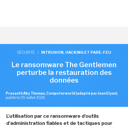
SÉCURITÉ
/
INTRUSION, HACKING ET PARE-FEU
Le ransomware The Gentlemen
perturbe la restauration des
données
Prasanth Aby Thomas, Computerworld (adapté par Jean Elyan)
,
publié le 09 Juillet 2026
L'utilisation par ce ransomware d'outils
d'administration fiables et de tactiques pour