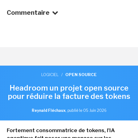
Commentaire
LOGICIEL
/
OPEN SOURCE
Headroom un projet open source
pour réduire la facture des tokens
Reynald Fléchaux
,
publié le 05 Juin 2026
Fortement consommatrice de tokens, l'IA
agentique fait peser une menace sur les