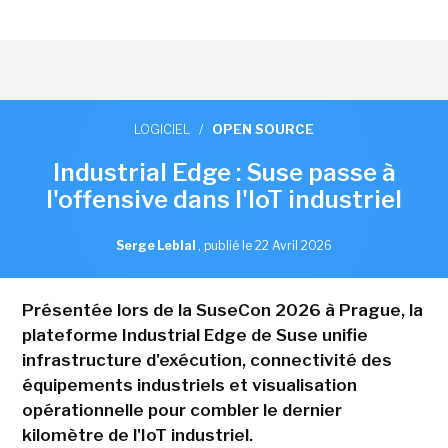
LOGICIEL
/
OPEN SOURCE
Industrial Edge : Suse passe à
l'offensive dans l'IoT industriel
Serge Leblal
,
publié le 22 Avril 2026
Présentée lors de la SuseCon 2026 à Prague, la
plateforme Industrial Edge de Suse unifie
infrastructure d'exécution, connectivité des
équipements industriels et visualisation
opérationnelle pour combler le dernier
kilomètre de l'IoT industriel.