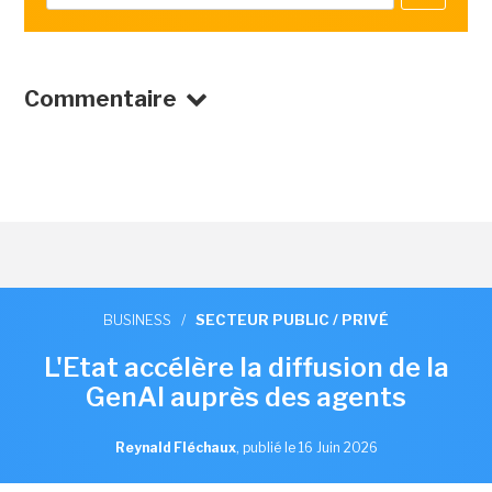
Commentaire
BUSINESS
/
SECTEUR PUBLIC / PRIVÉ
L'Etat accélère la diffusion de la
GenAI auprès des agents
Reynald Fléchaux
,
publié le 16 Juin 2026