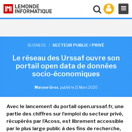
BUSINESS
/
SECTEUR PUBLIC / PRIVÉ
Le réseau des Urssaf ouvre son
portail open data de données
socio-économiques
Maryse Gros
,
publié le 11 Mars 2020
Avec le lancement du portail open.urssaf.fr, une
partie des chiffres sur l'emploi du secteur privé,
récupérés par l'Acoss, est librement accessible
par le plus large public à des fins de recherche,