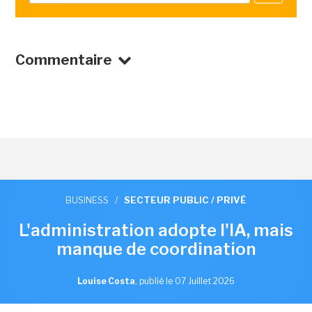
Commentaire
BUSINESS
/
SECTEUR PUBLIC / PRIVÉ
L'administration adopte l'IA, mais
manque de coordination
Louise Costa
,
publié le 07 Juillet 2026