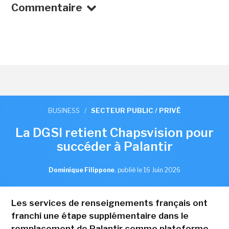
Commentaire
BUSINESS
/
SECTEUR PUBLIC / PRIVÉ
La DGSI retient Chapsvision pour
succéder à Palantir
Dominique Filippone
,
publié le 16 Juin 2026
Les services de renseignements français ont
franchi une étape supplémentaire dans le
remplacement de Palantir comme plateforme