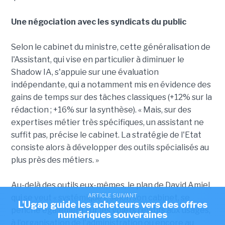
Une négociation avec les syndicats du public
Selon le cabinet du ministre, cette généralisation de
l'Assistant, qui vise en particulier à diminuer le
Shadow IA, s'appuie sur une évaluation
indépendante, qui a notamment mis en évidence des
gains de temps sur des tâches classiques (+12% sur la
rédaction ; +16% sur la synthèse). « Mais, sur des
expertises métier très spécifiques, un assistant ne
suffit pas, précise le cabinet. La stratégie de l'Etat
consiste alors à développer des outils spécialisés au
plus près des métiers. »
Au-delà des outils eux-mêmes, le plan de David Amiel,
ARTICLE SUIVANT
qui se veut « systémique », selon son cabinet, se
L'Ugap guide les acheteurs vers des offres
penche également sur les volets relatifs aux usages,
numériques souveraines
à l'organisation de l'administration ou encore au