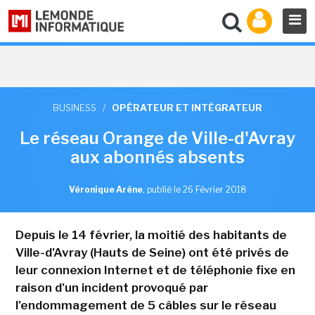
BUSINESS
/
OPÉRATEUR ET INTÉGRATEUR
Le réseau Orange de Ville-d'Avray
aux abonnés absents
Véronique Arène
,
publié le 26 Février 2018
Depuis le 14 février, la moitié des habitants de
Ville-d'Avray (Hauts de Seine) ont été privés de
leur connexion Internet et de téléphonie fixe en
raison d'un incident provoqué par
l'endommagement de 5 câbles sur le réseau