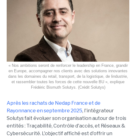
« Nos ambitions seront de renforcer le leadership en France, grandir
en Europe, accompagner nos clients avec des solutions innovantes
dans les domaines du retail, transport, de la logistique, de lindustrie,
et rassembler toutes les forces de cette nouvelle BU », explique
Frédéric Bismuth Solutys. (Crédit Solutys)
Après les rachats de Nedap France et de
Rayonnance en septembre 2025
, l'intégrateur
Solutys fait évoluer son organisation autour de trois
entités : Traçabilité, Contrôle d'accès, et Réseaux &
Cybersécurité. L'objectif affiché est d'offrir un