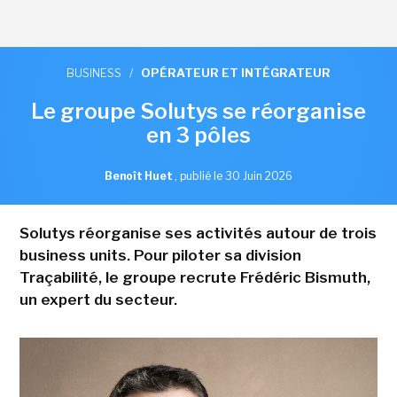
BUSINESS
/
OPÉRATEUR ET INTÉGRATEUR
Le groupe Solutys se réorganise
en 3 pôles
Benoît Huet
,
publié le 30 Juin 2026
Solutys réorganise ses activités autour de trois
business units. Pour piloter sa division
Traçabilité, le groupe recrute Frédéric Bismuth,
un expert du secteur.