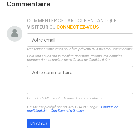
Commentaire
COMMENTER CET ARTICLE EN TANT QUE
VISITEUR
OU
CONNECTEZ-VOUS
Renseignez votre email pour être prévenu d'un nouveau commentaire
Pour tout savoir sur la manière dont nous traitons vos données
personnelles, consultez notre
Charte de Confidentialité.
Le code HTML est interdit dans les commentaires
Ce site est protégé par reCAPTCHA et Google -
Politique de
confidentialité
-
Conditions d'utilisation