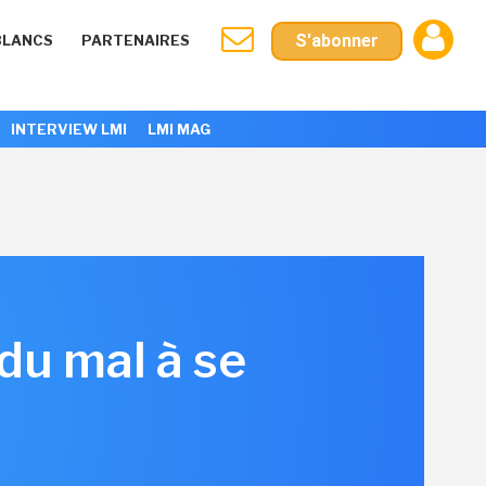
S'abonner
BLANCS
PARTENAIRES
INTERVIEW LMI
LMI MAG
 du mal à se