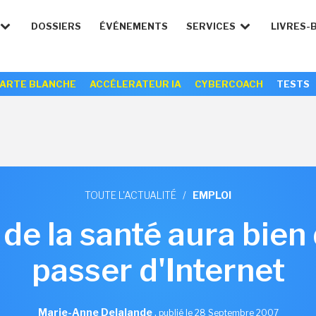
DOSSIERS
ÉVÉNEMENTS
SERVICES
LIVRES-
ARTE BLANCHE
ACCÉLERATEUR IA
CYBERCOACH
TESTS
TOUTE L'ACTUALITÉ
/
EMPLOI
de la santé aura bien
passer d'Internet
Marie-Anne Delalande
,
publié le 28 Septembre 2007