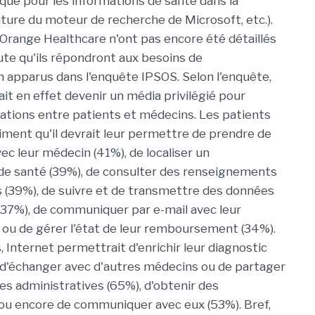
que pour les informations de santé dans la
ure du moteur de recherche de Microsoft, etc.).
'Orange Healthcare n'ont pas encore été détaillés
ute qu'ils répondront aux besoins de
apparus dans l'enquête IPSOS. Selon l'enquête,
it en effet devenir un média privilégié pour
tions entre patients et médecins. Les patients
iment qu'il devrait leur permettre de prendre de
ec leur médecin (41%), de localiser un
de santé (39%), de consulter des renseignements
ts (39%), de suivre et de transmettre des données
 (37%), de communiquer par e-mail avec leur
ou de gérer l'état de leur remboursement (34%).
 Internet permettrait d'enrichir leur diagnostic
, d'échanger avec d'autres médecins ou de partager
hes administratives (65%), d'obtenir des
 ou encore de communiquer avec eux (53%). Bref,