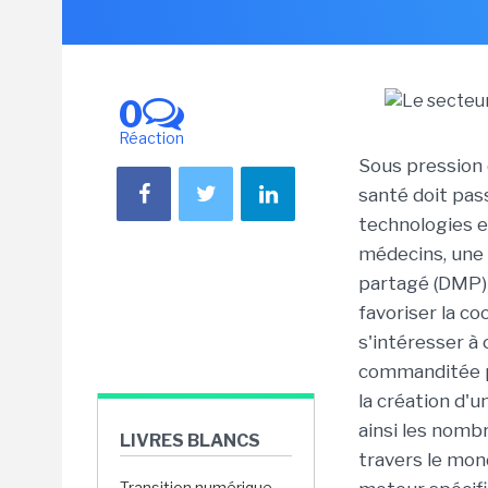
0
Réaction
Sous pression 
santé doit pass
technologies e
médecins, une 
partagé (DMP) 
favoriser la co
s'intéresser à
commanditée pa
la création d'u
ainsi les nombr
LIVRES BLANCS
travers le mond
Transition numérique