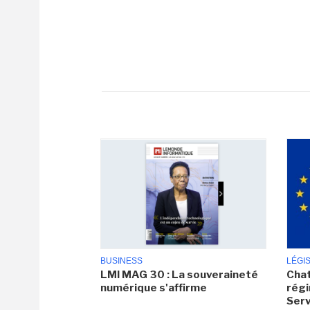
BUSINESS
LÉGI
LMI MAG 30 : La souveraineté
Chat
numérique s'affirme
régi
Serv