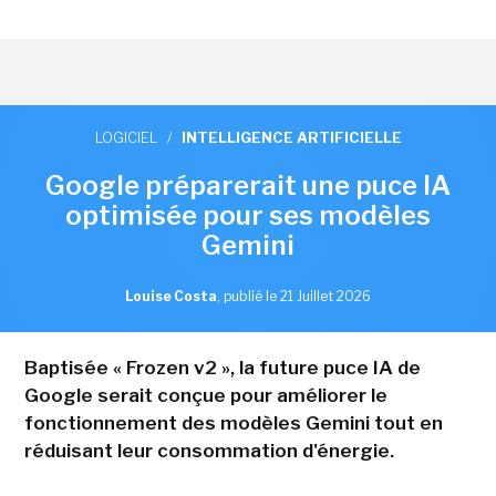
LOGICIEL
/
INTELLIGENCE ARTIFICIELLE
Google préparerait une puce IA
optimisée pour ses modèles
Gemini
Louise Costa
,
publié le 21 Juillet 2026
Baptisée « Frozen v2 », la future puce IA de
Google serait conçue pour améliorer le
fonctionnement des modèles Gemini tout en
réduisant leur consommation d'énergie.