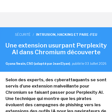
SÉCURITÉ
/
INTRUSION, HACKING ET PARE-FEU
Une extension usurpant Perplexity
AI dans Chromium découverte
Gyana Swain, CSO (adapté par Jean Elyan)
,
publié le 03 Juillet 2026
Selon des experts, des cyberattaquants se sont
servis d'une extension malveillante pour
Chromium se faisant passer pour Perplexity AI.
Une technique qui montre que les pirates
évoluent des campagnes de phishing vers les
extensions des outils IA pour les navigateurs de