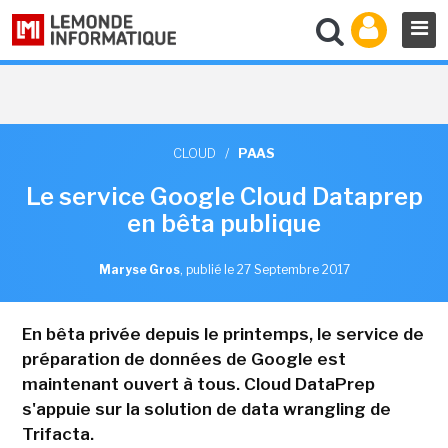
CLOUD
/
PAAS
Le service Google Cloud Dataprep
en bêta publique
Maryse Gros
,
publié le 27 Septembre 2017
En bêta privée depuis le printemps, le service de
préparation de données de Google est
maintenant ouvert à tous. Cloud DataPrep
s'appuie sur la solution de data wrangling de
Trifacta.