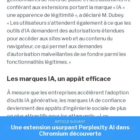
conférant aux extensions portant la marque « IA »
une apparence de légitimité », a déclaré M. Dubey.
« Les utilisateurs s’attendent également à ce que les
outils d’IA demandent des autorisations étendues
pour accéder aux sites web et au contenu du
navigateur, ce qui permet aux demandes
d’autorisation malveillantes de se fondre parmi les
fonctionnalités légitimes. »
Les marques IA, un appât efficace
À mesure que les entreprises accélèrent l’adoption
d’outils IA générative, les marques IA de confiance
deviennent des appâts d’ingénierie sociale de plus
en plus attractifs pour les attaquants. « Les
ARTICLE SUIVANT
ARTICLE SUIVANT
attaquants exploitent la confiance des utilisateurs »,
Google préparerait une puce IA optimisée pour
Une extension usurpant Perplexity AI dans
a relevé Sushovan Mukhopadhyay, analyste
Chromium découverte
ses modèles Gemini
directeur chez Gartner. « À mesure que les employés