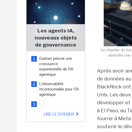
Les agents IA,
nouveaux objets
de gouvernance
Le chantier du fu
atteindre une 
Gartner prévoit une
1
croissance
exponentielle de l'IA
Après avoir a
agentique
de données au 
L'observabilité
2
BlackRock on
incontournable pour l'IA
Unis. Les deux
agentique
développer et 
...
3
à El Paso, au T
LIRE LE DOSSIER
fournir à Meta
soutenir le dé