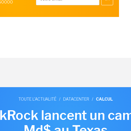
 50000
TOUTE L'ACTUALITÉ
/
DATACENTER
/
CALCUL
ckRock lancent un cam
Md$ au Texas