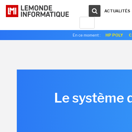
ACTUALITÉS
En ce moment :
HP POLY
C
Le système 