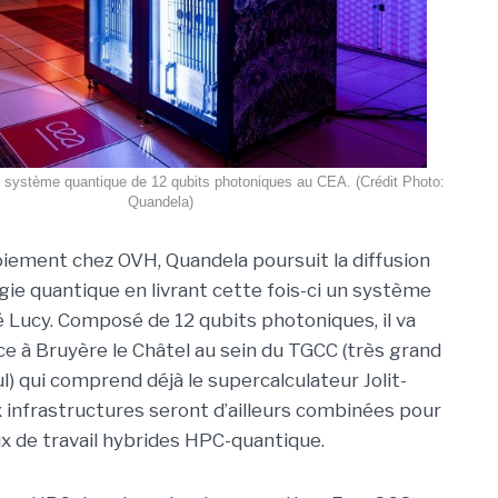
n système quantique de 12 qubits photoniques au CEA. (Crédit Photo:
Quandela)
iement chez OVH, Quandela poursuit la diffusion
gie quantique en livrant cette fois-ci un système
ucy. Composé de 12 qubits photoniques, il va
ce à Bruyère le Châtel au sein du TGCC (très grand
l) qui comprend déjà le supercalculateur Jolit-
x infrastructures seront d’ailleurs combinées pour
ux de travail hybrides HPC-quantique.