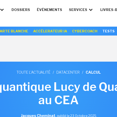
DOSSIERS
ÉVÉNEMENTS
SERVICES
LIVRES-
ARTE BLANCHE
ACCÉLERATEUR IA
CYBERCOACH
TESTS
TOUTE L'ACTUALITÉ
/
DATACENTER
/
CALCUL
quantique Lucy de Qua
au CEA
Jacques Cheminat
,
publié le 23 Octobre 2025