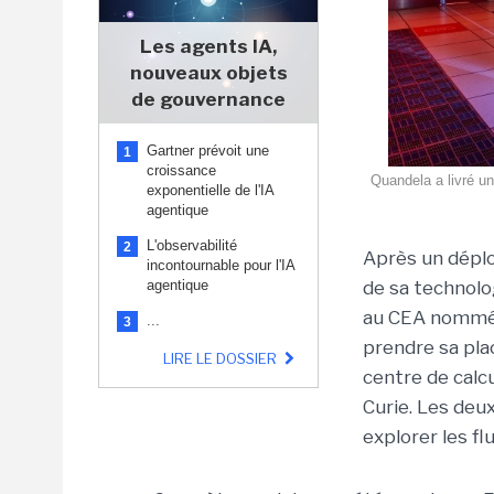
Les agents IA,
nouveaux objets
de gouvernance
Gartner prévoit une
1
croissance
Quandela a livré u
exponentielle de l'IA
agentique
L'observabilité
2
Après un déplo
incontournable pour l'IA
agentique
de sa technolo
au CEA nommé L
...
3
prendre sa pla
LIRE LE DOSSIER
centre de calcu
Curie. Les deu
explorer les fl