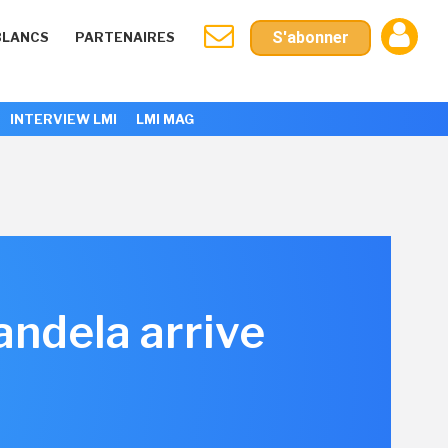
S'abonner
BLANCS
PARTENAIRES
INTERVIEW LMI
LMI MAG
ndela arrive