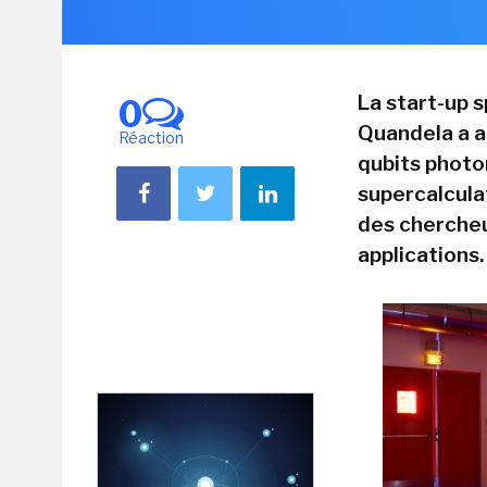
La start-up 
0
Quandela a a
Réaction
qubits photo
supercalculat
des chercheu
applications.